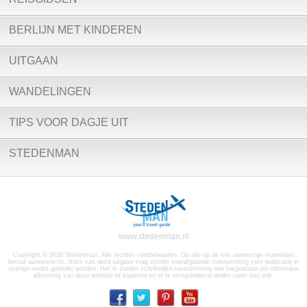
BERLIJN MET KINDEREN
UITGAAN
WANDELINGEN
TIPS VOOR DAGJE UIT
STEDENMAN
www.stedenman.nl
Copyright © 2026 Stedenman. Alle rechten voorbehouden. Op alle op de site aanwezige materialen
berust auteursrecht. Niets van deze uitgave mag zonder voorafgaande toestemming voor publicatie in
overige media gebruikt worden. Het is zonder schriftelijke toestemming niet toegestaan om informatie
afkomstig van deze website te kopiëren en of te verspreiden in welke vorm dan ook.