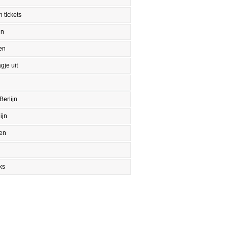
 tickets
en
en
gje uit
Berlijn
ijn
en
ks