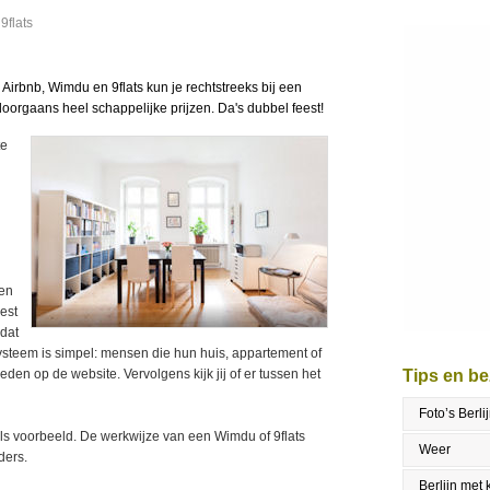
9flats
 Airbnb, Wimdu en 9flats kun je rechtstreeks bij een
orgaans heel schappelijke prijzen. Da's dubbel feest!
te
nen
est
 dat
ysteem is simpel: mensen die hun huis, appartement of
en op de website. Vervolgens kijk jij of er tussen het
Tips en b
Foto’s Berli
als voorbeeld. De werkwijze van een Wimdu of 9flats
Weer
nders.
Berlijn met