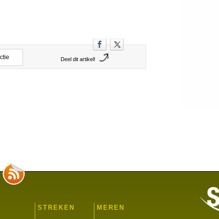
ctie
Deel dit artikel!
STREKEN
MEREN