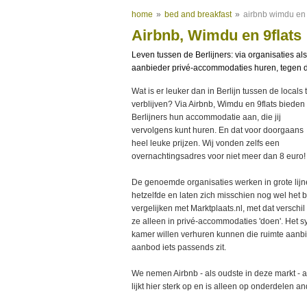
home
»
bed and breakfast
»
airbnb wimdu en 
Airbnb, Wimdu en 9flats
Leven tussen de Berlijners: via organisaties als
aanbieder privé-accommodaties huren, tegen do
Wat is er leuker dan in Berlijn tussen de locals 
verblijven? Via Airbnb, Wimdu en 9flats bieden
Berlijners hun accommodatie aan, die jij
vervolgens kunt huren. En dat voor doorgaans
heel leuke prijzen. Wij vonden zelfs een
overnachtingsadres voor niet meer dan 8 euro!
De genoemde organisaties werken in grote lij
hetzelfde en laten zich misschien nog wel het b
vergelijken met Marktplaats.nl, met dat verschil
ze alleen in privé-accommodaties 'doen'. Het s
kamer willen verhuren kunnen die ruimte aanbied
aanbod iets passends zit.
We nemen Airbnb - als oudste in deze markt - 
lijkt hier sterk op en is alleen op onderdelen a