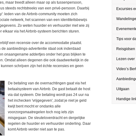
es, maar treedt alleen maar op als tussenpersoon,
dus steeds rechtstreeks van een privé-persoon. Daarbij
Excursies en
ty': leden van de Airbnb-community moeten zich
Wandeling
ociale netwerk, het scannen van een identiteitsbewijs
 gegevens. Zo weten huurder en verhuurder met wie zij
Evenement
 elkaar via het Airbnb-systeem berichten sturen.
Tips voor da
erblijf een recensie over de accommodatie plaatst.
de aanbiedings-advertentie staat ook inderdaad
Reisgidsen
een onaangename addertjes onder het gras blijken te
Lezen over 
en. Omdat alleen degenen die ook daadwerkelijk in de
unnen schrijven zijn het échte recensies en geen
Video’s Berl
Aanbieding
De betaling van de overnachtingen gaat via het
betaalsysteem van Airbnb. De gast betaalt de host
Uitgaan
via dat systeem. Die betaling wordt pas 24 uur na
Handige lin
het inchecken 'vrijgegeven', zodat je niet je geld
kwijt bent mocht er ondanks alle
voorzorgsmaatregelen toch nog iets zijn
misgegaan. De sleuteloverdracht en dergelijke
regelen de huurder en verhuurder onderling. Daar
komt Airbnb verder niet aan te pas.