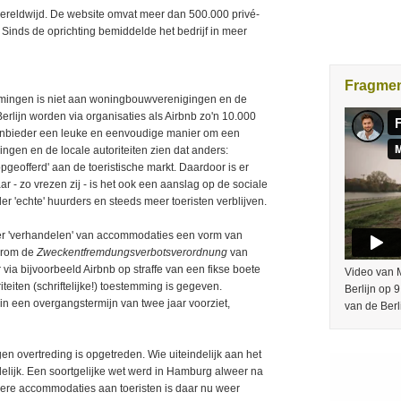
ereldwijd. De website omvat meer dan 500.000 privé-
Sinds de oprichting bemiddelde het bedrijf in meer
Fragme
emingen is niet aan woningbouwverenigingen en de
 Berlijn worden via organisaties als Airbnb zo'n 10.000
anbieder een leuke en eenvoudige manier om een
ngen en de locale autoriteiten zien dat anders:
eofferd' aan de toeristische markt. Daardoor is er
 - zo vrezen zij - is het ook een aanslag op de sociale
r 'echte' huurders en steeds meer toeristen verblijven.
ier 'verhandelen' van accommodaties een vorm van
aarom de
Zweckentfremdungsverbotsverordnung
van
 via bijvoorbeeld Airbnb op straffe van een fikse boete
Video van M
teiten (schriftelijke!) toestemming is gegeven.
Berlijn op 
r in een overgangstermijn van twee jaar voorziet,
van de Berl
en overtreding is opgetreden. Wie uiteindelijk aan het
idelijk. Een soortgelijke wet werd in Hamburg alweer na
liere accommodaties aan toeristen is daar nu weer