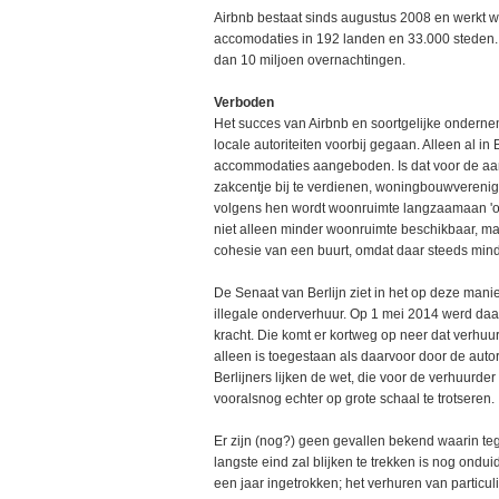
Airbnb bestaat sinds augustus 2008 en werkt w
accomodaties in 192 landen en 33.000 steden. 
dan 10 miljoen overnachtingen.
Verboden
Het succes van Airbnb en soortgelijke ondern
locale autoriteiten voorbij gegaan. Alleen al in
accommodaties aangeboden. Is dat voor de a
zakcentje bij te verdienen, woningbouwverenigi
volgens hen wordt woonruimte langzaamaan 'opg
niet alleen minder woonruimte beschikbaar, maar
cohesie van een buurt, omdat daar steeds minde
De Senaat van Berlijn ziet in het op deze man
illegale onderverhuur. Op 1 mei 2014 werd d
kracht. Die komt er kortweg op neer dat verhuur
alleen is toegestaan als daarvoor door de autori
Berlijners lijken de wet, die voor de verhuurde
vooralsnog echter op grote schaal te trotseren.
Er zijn (nog?) geen gevallen bekend waarin teg
langste eind zal blijken te trekken is nog ondu
een jaar ingetrokken; het verhuren van particu