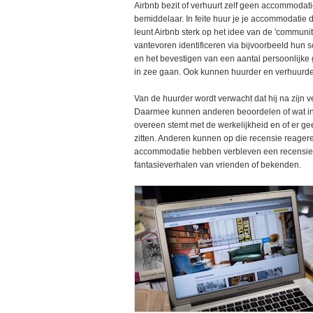
Airbnb bezit of verhuurt zelf geen accommodati
bemiddelaar. In feite huur je je accommodatie 
leunt Airbnb sterk op het idee van de 'communi
vantevoren identificeren via bijvoorbeeld hun s
en het bevestigen van een aantal persoonlijke
in zee gaan. Ook kunnen huurder en verhuurder
Van de huurder wordt verwacht dat hij na zijn v
Daarmee kunnen anderen beoordelen of wat in 
overeen stemt met de werkelijkheid en of er g
zitten. Anderen kunnen op die recensie reager
accommodatie hebben verbleven een recensie k
fantasieverhalen van vrienden of bekenden.