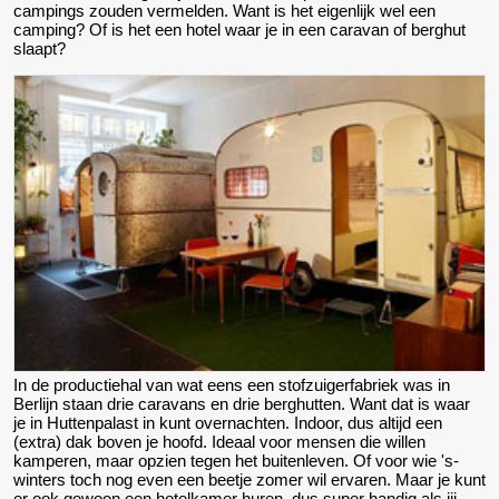
campings zouden vermelden. Want is het eigenlijk wel een
camping? Of is het een hotel waar je in een caravan of berghut
slaapt?
In de productiehal van wat eens een stofzuigerfabriek was in
Berlijn staan drie caravans en drie berghutten. Want dat is waar
je in Huttenpalast in kunt overnachten. Indoor, dus altijd een
(extra) dak boven je hoofd. Ideaal voor mensen die willen
kamperen, maar opzien tegen het buitenleven. Of voor wie 's-
winters toch nog even een beetje zomer wil ervaren. Maar je kunt
er ook gewoon een hotelkamer huren, dus super handig als jij