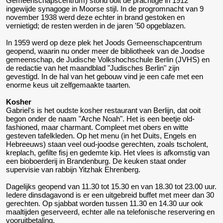
Gemeenschapscentrum) stond ooit de prachtige in 1912
ingewijde synagoge in Moorse stijl. In de progromnacht van 9
november 1938 werd deze echter in brand gestoken en
vernietigd; de resten werden in de jaren '50 opgeblazen.
In 1959 werd op deze plek het Joods Gemeenschapcentrum
geopend, waarin nu onder meer de bibliotheek van de Joodse
gemeenschap, de Judische Volkshochschule Berlin (JVHS) en
de redactie van het maandblad "Judisches Berlin" zijn
gevestigd. In de hal van het gebouw vind je een cafe met een
enorme keus uit zelfgemaakte taarten.
Kosher
Gabriel's is het oudste kosher restaurant van Berlijn, dat ooit
begon onder de naam "Arche Noah". Het is een beetje old-
fashioned, maar charmant. Compleet met obers en witte
gesteven tafelkleden. Op het menu (in het Duits, Engels en
Hebreeuws) staan veel oud-joodse gerechten, zoals tscholent,
kreplach, gefilte fisj en gedemte kip. Het vlees is afkomstig van
een bioboerderij in Brandenburg. De keuken staat onder
supervisie van rabbijn Yitzhak Ehrenberg.
Dagelijks geopend van 11.30 tot 15.30 en van 18.30 tot 23.00 uur.
Iedere dinsdagavond is er een uitgebreid buffet met meer dan 30
gerechten. Op sjabbat worden tussen 11.30 en 14.30 uur ook
maaltijden geserveerd, echter alle na telefonische reservering en
vooruitbetaling.