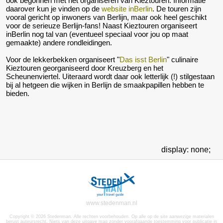
ook begonnen met het organiseren van Kieztouren. Informatie
daarover kun je vinden op de
website inBerlin
. De touren zijn
vooral gericht op inwoners van Berlijn, maar ook heel geschikt
voor de serieuze Berlijn-fans! Naast Kieztouren organiseert
inBerlin nog tal van (eventueel speciaal voor jou op maat
gemaakte) andere rondleidingen.
Voor de lekkerbekken organiseert "
Das isst Berlin
" culinaire
Kieztouren georganiseerd door Kreuzberg en het
Scheunenviertel. Uiteraard wordt daar ook letterlijk (!) stilgestaan
bij al hetgeen die wijken in Berlijn de smaakpapillen hebben te
bieden.
display: none;
www.stedenman.nl
Copyright © 2026 Stedenman. Alle rechten voorbehouden. Op alle op de site aanwezige materialen
berust auteursrecht. Niets van deze uitgave mag zonder voorafgaande toestemming voor publicatie in