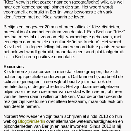
"Kiez" verwijst niet zozeer naar een (geografische) wijk, als wel
naar een 'gemeenschap' binnen de stad. Het woord wordt
voornamelijk gebruikt in Berlijn, waar bewoners zich vaak
identificeren met de "Kiez" waarin ze leven.
Berlijn kent ongeveer 20 min of meer 'officiele' Kiez-districten,
meestal in of rond het centrum van de stad. Een Berlijnse "Kiez"
bestaat meestal uit voornamelijk vooroorlogse gebouwen, met
een eigen commerciele en culturele 'infrastructuur'. Het woord
Kiez heeft - in tegenstelling tot andere noordduitse plaatsen waar
het ook wel wordt gebruikt, maar daar een soort plat taalgebruik
is - in Berlijn een positieve connotatie.
Excursies
Kieztouren zijn excursies in meestal kleine groepen, die zich
richten op specifieke onderwerpen. Dat kunnen bijvoorbeeld de
culinaire geneugten in een wijk of buurt zijn, maar ook de
architectuur, of de geschiedenis. Het zijn daarmee uitgelezen
uitjes voor mensen die meer van de stad willen weten, of meer
van het leven daarin willen ontdekken. Voor de onderzoekende
reiziger zijn Kieztouren niet alleen leerzaam, maar ook leuk om
aan deel te nemen.
Norbert Wollweber en zijn team schrijven al sinds 2010 op hun
weblog
Blog@inBerlin
over allerhande wetenswaardigheden en
bijzonderheden van Berlijn en haar inwoners. Sinds 2012 is hij