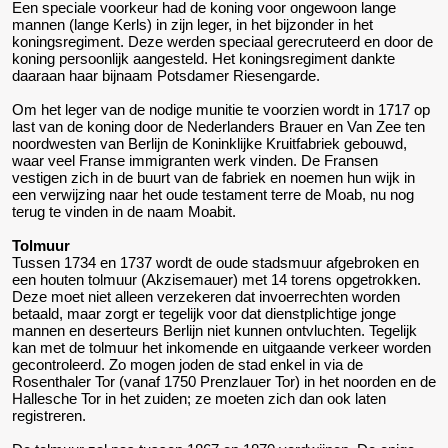
Een speciale voorkeur had de koning voor ongewoon lange
mannen (lange Kerls) in zijn leger, in het bijzonder in het
koningsregiment. Deze werden speciaal gerecruteerd en door de
koning persoonlijk aangesteld. Het koningsregiment dankte
daaraan haar bijnaam Potsdamer Riesengarde.
Om het leger van de nodige munitie te voorzien wordt in 1717 op
last van de koning door de Nederlanders Brauer en Van Zee ten
noordwesten van Berlijn de Koninklijke Kruitfabriek gebouwd,
waar veel Franse immigranten werk vinden. De Fransen
vestigen zich in de buurt van de fabriek en noemen hun wijk in
een verwijzing naar het oude testament terre de Moab, nu nog
terug te vinden in de naam Moabit.
Tolmuur
Tussen 1734 en 1737 wordt de oude stadsmuur afgebroken en
een houten tolmuur (Akzisemauer) met 14 torens opgetrokken.
Deze moet niet alleen verzekeren dat invoerrechten worden
betaald, maar zorgt er tegelijk voor dat dienstplichtige jonge
mannen en deserteurs Berlijn niet kunnen ontvluchten. Tegelijk
kan met de tolmuur het inkomende en uitgaande verkeer worden
gecontroleerd. Zo mogen joden de stad enkel in via de
Rosenthaler Tor (vanaf 1750 Prenzlauer Tor) in het noorden en de
Hallesche Tor in het zuiden; ze moeten zich dan ook laten
registreren.