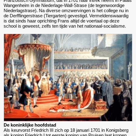
Franzosisch Gymnasium, dat in 1701 haar intrek neemt in Palais
Wangenheim in de Niederlage-Wall-Strase (de tegenwoordige
Niederlagstrase). Na diverse omzwervingen is het college nu in
de Derfflingerstrase (Tiergarten) gevestigd. Vermeldenswaardig
is dat sinds haar oprichting Frans altijd de voertaal op deze
school is geweest, zelfs ten tijde van het nationaal-socialisme.
De koninklijke hoofdstad
Als keurvorst Friedrich III zich op 18 januari 1701 in Konigsberg
als koning Friedrich I tot eerste koning van Pruisen laat kronen