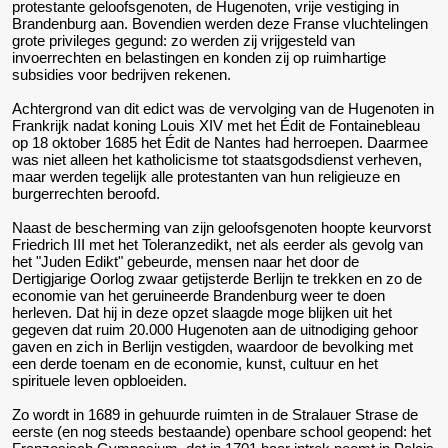
protestante geloofsgenoten, de Hugenoten, vrije vestiging in
Brandenburg aan. Bovendien werden deze Franse vluchtelingen
grote privileges gegund: zo werden zij vrijgesteld van
invoerrechten en belastingen en konden zij op ruimhartige
subsidies voor bedrijven rekenen.
Achtergrond van dit edict was de vervolging van de Hugenoten in
Frankrijk nadat koning Louis XIV met het Édit de Fontainebleau
op 18 oktober 1685 het Édit de Nantes had herroepen. Daarmee
was niet alleen het katholicisme tot staatsgodsdienst verheven,
maar werden tegelijk alle protestanten van hun religieuze en
burgerrechten beroofd.
Naast de bescherming van zijn geloofsgenoten hoopte keurvorst
Friedrich III met het Toleranzedikt, net als eerder als gevolg van
het "Juden Edikt" gebeurde, mensen naar het door de
Dertigjarige Oorlog zwaar getijsterde Berlijn te trekken en zo de
economie van het geruineerde Brandenburg weer te doen
herleven. Dat hij in deze opzet slaagde moge blijken uit het
gegeven dat ruim 20.000 Hugenoten aan de uitnodiging gehoor
gaven en zich in Berlijn vestigden, waardoor de bevolking met
een derde toenam en de economie, kunst, cultuur en het
spirituele leven opbloeiden.
Zo wordt in 1689 in gehuurde ruimten in de Stralauer Strase de
eerste (en nog steeds bestaande) openbare school geopend: het