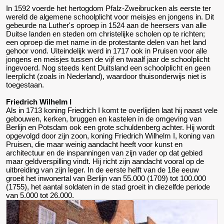
In 1592 voerde het hertogdom Pfalz-Zweibrucken als eerste ter
wereld de algemene schoolplicht voor meisjes en jongens in. Dit
gebeurde na Luther's oproep in 1524 aan de heersers van alle
Duitse landen en steden om christelijke scholen op te richten;
een oproep die met name in de protestante delen van het land
gehoor vond. Uiteindelijk werd in 1717 ook in Pruisen voor alle
jongens en meisjes tussen de vijf en twaalf jaar de schoolplicht
ingevoerd. Nog steeds kent Duitsland een schoolplicht en geen
leerplicht (zoals in Nederland), waardoor thuisonderwijs niet is
toegestaan.
Friedrich Wilhelm I
Als in 1713 koning Friedrich I komt te overlijden laat hij naast vele
gebouwen, kerken, bruggen en kastelen in de omgeving van
Berlijn en Potsdam ook een grote schuldenberg achter. Hij wordt
opgevolgd door zijn zoon, koning Friedrich Wilhelm I, koning van
Pruisen, die maar weinig aandacht heeft voor kunst en
architectuur en de inspanningen van zijn vader op dat gebied
maar geldverspilling vindt. Hij richt zijn aandacht vooral op de
uitbreiding van zijn leger. In de eerste helft van de 18e eeuw
groeit het inwonertal van Berlijn van 55.000 (1709) tot 100.000
(1755), het aantal soldaten in de stad groeit in diezelfde periode
van 5.000 tot 26.000.