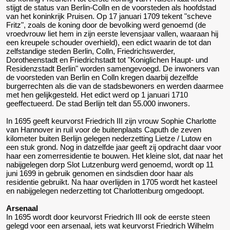
stijgt de status van Berlin-Colln en de voorsteden als hoofdstad
van het koninkrijk Pruisen. Op 17 januari 1709 tekent "scheve
Fritz", zoals de koning door de bevolking werd genoemd (de
vroedvrouw liet hem in zijn eerste levensjaar vallen, waaraan hij
een kreupele schouder overhield), een edict waarin de tot dan
zelfstandige steden Berlin, Colln, Friedrichswerder,
Dorotheenstadt en Friedrichstadt tot "Koniglichen Haupt- und
Residenzstadt Berlin" worden samengevoegd. De inwoners van
de voorsteden van Berlin en Colln kregen daarbij dezelfde
burgerrechten als die van de stadsbewoners en werden daarmee
met hen gelijkgesteld. Het edict werd op 1 januari 1710
geeffectueerd. De stad Berlijn telt dan 55.000 inwoners.
In 1695 geeft keurvorst Friedrich III zijn vrouw Sophie Charlotte
van Hannover in ruil voor de buitenplaats Caputh de zeven
kilometer buiten Berlijn gelegen nederzetting Lietze / Lutow en
een stuk grond. Nog in datzelfde jaar geeft zij opdracht daar voor
haar een zomerresidentie te bouwen. Het kleine slot, dat naar het
nabijgelegen dorp Slot Lutzenburg werd genoemd, wordt op 11
juni 1699 in gebruik genomen en sindsdien door haar als
residentie gebruikt. Na haar overlijden in 1705 wordt het kasteel
en nabijgelegen nederzetting tot Charlottenburg omgedoopt.
Arsenaal
In 1695 wordt door keurvorst Friedrich III ook de eerste steen
gelegd voor een arsenaal, iets wat keurvorst Friedrich Wilhelm