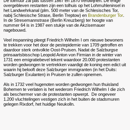
De tolmuur zal pas tussen 1867 en 1870 verdwijnen. De enige
overgebleven restanten zijn een tolhuis op het Lohmuhleninsel in
het Landwehrkanal (plm. 500 meter van de Schlesisches Tor,
nabij Schlesische Strase, Berlin Treptow) en
Brandenburger Tor
.
In de Stresemannstrase (Berlin Kreuzberg) ter hoogte van
nummer 64 is in 1987 een stukje van de Akzisemauer
nagebouwd.
Veel inspanning pleegt Friedrich Wilhelm I om nieuwe bewoners
te trekken voor het door de pestepidemie van 1709 getroffen en
daardoor sterk ontvolkte Oost-Pruisen. Nadat de Salzburgse
prinsaartsbisschop Leopold Anton von Firmian in de winter van
1731 een emigratiebevel tekent waardoor 20.000 protestanten
worden gedwongen te vertrekken vaardigt de koning een edict uit
waarin hij belooft deze Salzburger immigranten (in het Duits:
Salzburger Exulanten) in Pruisen te zullen opnemen.
Als in 1732 veel hugenoten worden gedwongen hun thuisland
Bohemen te verlaten is het wederom Friedrich Wilhelm I die zich
als beschermer van de protestanten opwerpt. De ongeveer
1.200 vluchtelingen vestigen zich in het buiten de stadsmuren
gelegen Rixdorf, het huidige Neukolln.