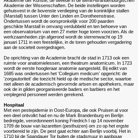
Akademie der Kunste, de tweede in de Berlin-Brandenburgischen
Akademie der Wissenschaften. De beide instellingen worden
gehuisvest in de bovenste verdieping van de koninklijke stallen
(Marstall) tussen Unter den Linden en Dorotheenstrase.
Ondertussen wordt de oorspronkelijk voor 200 paarden
geschikte Marstall in omvang verdubbeld en ten behoeve van
een observatorium van een 27 meter hoge toren voorzien. Als de
werkzaamheden zijn afgerond wordt de sterrenwacht op 19
januari 1711 in een feestelijke, in de toren gehouden vergadering
aan de societeit overgedragen.
De oprichting van de Academie bracht de stad in 1713 ook een
ruimte voor anatomielessen, een theatrum anatomicum. In 1723
wordt de eerste hoogleraar anatomie aangesteld. Bij edikt van
1685 was ondertussen het 'Collegium medicum' opgericht: de
'zorgautoriteit' die toezicht hield op de medische sector, waartoe
niet alleen de academisch gevormde artsen en apothekers, maar
ook de in gilden georganiseerde baders en barbiers en het
verplegend personeel werden gerekend.
Hospitaal
Met een pestepidemie in Oost-Europa, die ook Pruisen al voor
een deel ontvolkt had en nu de Mark Brandenburg en Berlijn
bedreigde, verordonneert koning Friedrich I op 14 november
1709 de bouw van lazaretten (pesthuizen) om zo op het ergste
voorbereid te zijn. De pest gaat echter aan Berlijn voorbij. Het in
1710 bij de Spandauer Tor buiten de stadsmuur in aanbouw