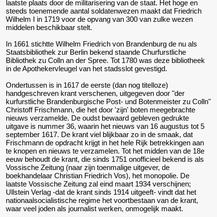
laatste plaats door de militarisering van de staat. Het hoge en
steeds toenemende aantal soldatenwezen maakt dat Friedrich
Wilhelm I in 1719 voor de opvang van 300 van zulke wezen
middelen beschikbaar stelt.
In 1661 stichtte Wilhelm Friedrich von Brandenburg de nu als
Staatsbibliothek zur Berlin bekend staande Churfurstliche
Bibliothek zu Colln an der Spree. Tot 1780 was deze bibliotheek
in de Apothekervleugel van het stadsslot gevestigd.
Ondertussen is in 1617 de eerste (dan nog titelloze)
handgeschreven krant verschenen, uitgegeven door "der
kurfurstliche Brandenburgische Post- und Botenmeister zu Colln"
Christoff Frischmann, die het door 'zijn' boten meegebrachte
nieuws verzamelde. De oudst bewaard gebleven gedrukte
uitgave is nummer 36, waarin het nieuws van 16 augustus tot 5
september 1617. De krant viel blijkbaar zo in de smaak, dat
Frischmann de opdracht krijgt in het hele Rijk betrekkingen aan
te knopen en nieuws te verzamelen. Tot het midden van de 18e
eeuw behoudt de krant, die sinds 1751 onofficieel bekend is als
Vossische Zeitung (naar zijn toenmalige uitgever, de
boekhandelaar Christian Friedrich Vos), het monopolie. De
laatste Vossische Zeitung zal eind maart 1934 verschijnen;
Ullstein Verlag -dat de krant sinds 1914 uitgeeft- vindt dat het
nationaalsocialistische regime het voortbestaan van de krant,
waar veel joden als journalist werken, onmogelijk maakt.