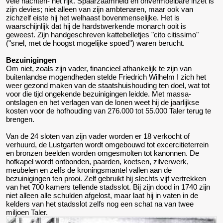
vele nachten- het rijk. Spaarzaamheid en onvermoeibare inzet is
zijn devies; niet alleen van zijn ambtenaren, maar ook van
zichzelf eiste hij het welhaast bovenmenselijke. Het is
waarschijnlijk dat hij de hardstwerkende monarch ooit is
geweest. Zijn handgeschreven kattebelletjes "cito citissimo"
("snel, met de hoogst mogelijke spoed") waren berucht.
Bezuinigingen
Om niet, zoals zijn vader, financieel afhankelijk te zijn van
buitenlandse mogendheden stelde Friedrich Wilhelm I zich het
weer gezond maken van de staatshuishouding ten doel, wat tot
voor die tijd ongekende bezuinigingen leidde. Met massa-
ontslagen en het verlagen van de lonen weet hij de jaarlijkse
kosten voor de hofhouding van 276.000 tot 55.000 Taler terug te
brengen.
Van de 24 sloten van zijn vader worden er 18 verkocht of
verhuurd, de Lustgarten wordt omgebouwd tot excercitieterrein
en bronzen beelden worden omgesmolten tot kanonnen. De
hofkapel wordt ontbonden, paarden, koetsen, zilverwerk,
meubelen en zelfs de kroningsmantel vallen aan de
bezuinigingen ten prooi. Zelf gebruikt hij slechts vijf vertrekken
van het 700 kamers tellende stadsslot. Bij zijn dood in 1740 zijn
niet alleen alle schulden afgelost, maar laat hij in vaten in de
kelders van het stadsslot zelfs nog een schat na van twee
miljoen Taler.