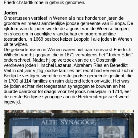
Friedrichstadtkirche in gebruik genomen.
Joden
Ondertussen verbleef in Wenen al sinds honderden jaren de
grootste en meest aanzienlijke joodse gemeente van Europa. De
rijkdom van de joden wekte de afgunst van de Weense burgerij
en sloeg om in openlijke vijandschap en progromachtige
toestanden. In 1669 besloot keizer Leopold I alle joden in Wenen
uit te wijzen.
De gebeurtenissen in Wenen waren niet aan keurvorst Friedrich
Wilhelm voorbij gegaan, die in 1671 vervolgens het "Juden Edict"
onderschreef. Nadat hij op verzoek van de uit Oostenrijk
verdreven joden Hirschel Lazarus, Abraham Ries en Benedikt
Veit in dat jaar vijftig joodse families het recht had verleend zich in
Berlijn te vestigen, werd de eerste joodse gemeente gesticht, die
in 1700 al 114 families en ruim duizend leden omvatte. Het was
de joden echter niet toegestaan synagogen te bouwen en het
duurde daardoor tot daags voor het joods nieuwjaar in 1714, eer
de eerste Berlijnse synagoge aan de Heidereutergasse 4 werd
ingewijd.