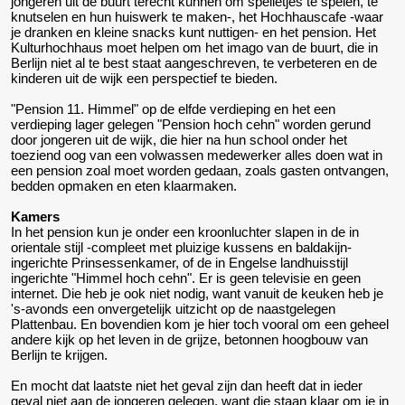
jongeren uit de buurt terecht kunnen om spelletjes te spelen, te
knutselen en hun huiswerk te maken-, het Hochhauscafe -waar
je dranken en kleine snacks kunt nuttigen- en het pension. Het
Kulturhochhaus moet helpen om het imago van de buurt, die in
Berlijn niet al te best staat aangeschreven, te verbeteren en de
kinderen uit de wijk een perspectief te bieden.
"Pension 11. Himmel" op de elfde verdieping en het een
verdieping lager gelegen "Pension hoch cehn" worden gerund
door jongeren uit de wijk, die hier na hun school onder het
toeziend oog van een volwassen medewerker alles doen wat in
een pension zoal moet worden gedaan, zoals gasten ontvangen,
bedden opmaken en eten klaarmaken.
Kamers
In het pension kun je onder een kroonluchter slapen in de in
orientale stijl -compleet met pluizige kussens en baldakijn-
ingerichte Prinsessenkamer, of de in Engelse landhuisstijl
ingerichte "Himmel hoch cehn". Er is geen televisie en geen
internet. Die heb je ook niet nodig, want vanuit de keuken heb je
's-avonds een onvergetelijk uitzicht op de naastgelegen
Plattenbau. En bovendien kom je hier toch vooral om een geheel
andere kijk op het leven in de grijze, betonnen hoogbouw van
Berlijn te krijgen.
En mocht dat laatste niet het geval zijn dan heeft dat in ieder
geval niet aan de jongeren gelegen, want die staan klaar om je in