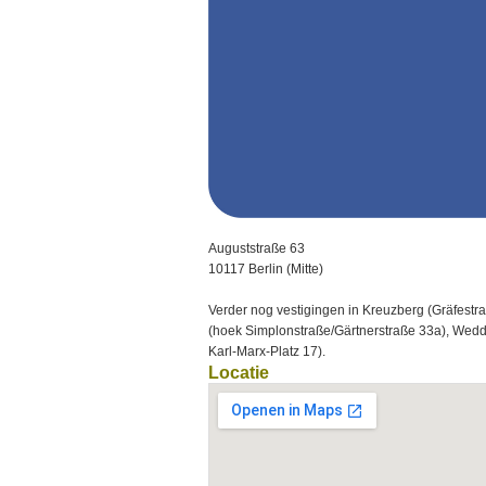
Auguststraße 63
10117 Berlin (Mitte)
Verder nog vestigingen in Kreuzberg (Gräfestra
(
hoek
Simplonstraße/Gärtnerstraße 33a
), Wedd
Karl-Marx-Platz 17
).
Locatie