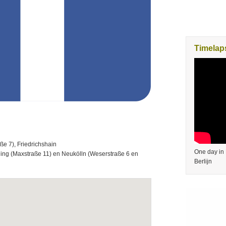
Timelaps
ße 7), Friedrichshain
One day in 
ing (
Maxstraße 11
) en Neukölln (Weserstraße 6 en
Berlijn