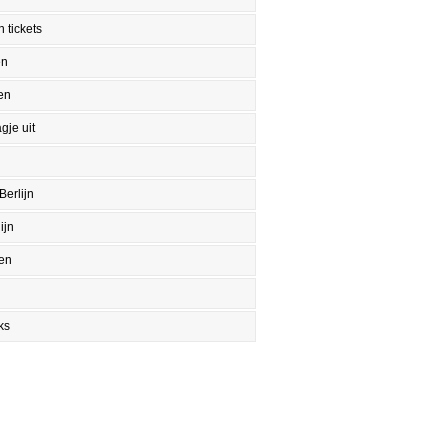
 tickets
en
en
gje uit
Berlijn
ijn
en
ks