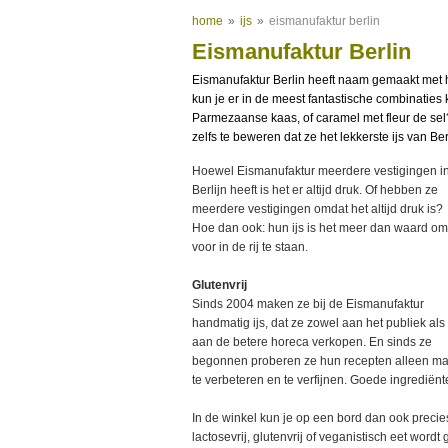
home
»
ijs
»
eismanufaktur berlin
Eismanufaktur Berlin
Eismanufaktur Berlin heeft naam gemaakt met h
kun je er in de meest fantastische combinaties 
Parmezaanse kaas, of caramel met fleur de s
zelfs te beweren dat ze het lekkerste ijs van Be
Hoewel Eismanufaktur meerdere vestigingen i
Berlijn heeft is het er altijd druk. Of hebben ze
meerdere vestigingen omdat het altijd druk is?
Hoe dan ook: hun ijs is het meer dan waard om
voor in de rij te staan.
Glutenvrij
Sinds 2004 maken ze bij de Eismanufaktur
handmatig ijs, dat ze zowel aan het publiek als
aan de betere horeca verkopen. En sinds ze
begonnen proberen ze hun recepten alleen m
te verbeteren en te verfijnen. Goede ingrediënt
In de winkel kun je op een bord dan ook precie
lactosevrij, glutenvrij of veganistisch eet wordt