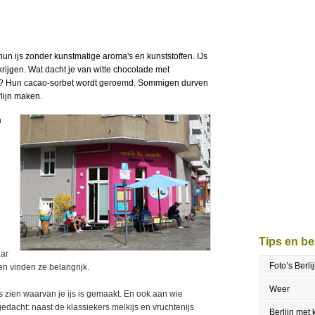
un ijs zonder kunstmatige aroma's en kunststoffen. IJs
krijgen. Wat dacht je van witte chocolade met
el? Hun cacao-sorbet wordt geroemd. Sommigen durven
rlijn maken.
n
Tips en b
aar
Foto’s Berli
en vinden ze belangrijk.
Weer
s zien waarvan je ijs is gemaakt. En ook aan wie
 gedacht: naast de klassiekers melkijs en vruchtenijs
Berlijn met