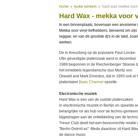
home
»
leuke winkels
»
hard wax mekka voor 
Hard Wax - mekka voor v
In een binnenplaats, bovenaan
een
anonieme
Mekka voor
vinyl-liefhebbers
,
beroemd om zijn
reggae
,
en
van de grootste
dj's
in de stad
, zoal
werken
.
De in Kreuzberg op de populaire Paul-Lincke-
Ufer gevestigde platenzaak werd in december
1989 begonnen in de Reichenberger Strasse 
het inmiddels legendarische duo Moritz von
Oswald and Mark Ernestus, dat in 1993 ook al 
platenlabel
Basic Channel
opzette.
Electronische muziek
Hard Wax is een van de oudste platenzaken
in electronische muziek in Berlijn en speelde 
belangrijke
rol als
hub voor de
techno-
gemeen
bijgedragen aan de
ontwikkeling van de techn
Tresor
C
lub
deelt het
een
bevoorrechte relatie
"
Berlin
-
Detroit
as
"
. Mede daardoor zit Hard Wax
de dance music.