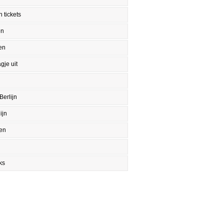
 tickets
en
en
gje uit
Berlijn
ijn
en
ks