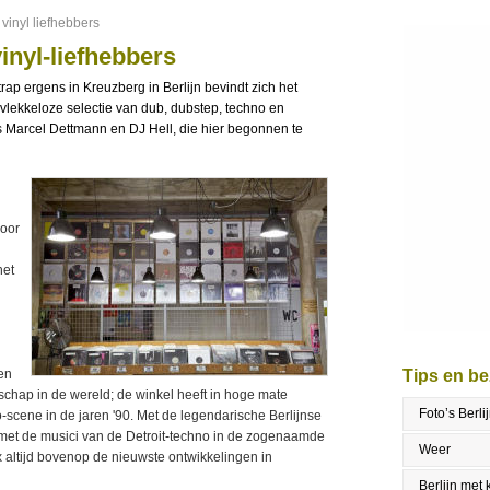
vinyl liefhebbers
inyl-liefhebbers
trap ergens in
Kreuzberg
in Berlijn bevindt zich het
vlekkeloze
selectie
van
dub
, dubstep,
techno
en
s
Marcel
Dettmann
en DJ
Hell, die hier begonnen
te
door
het
een
Tips en b
schap
in de wereld; de winkel heeft in hoge mate
Foto’s Berli
o-scene
in de jaren '90
.
Met de legendarische Berlijnse
met
de
musici
van de
Detroit-
techno
in
de
zogenaamde
Weer
 altijd bovenop de nieuwste ontwikkelingen in
Berlijn met