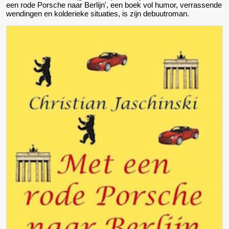
een rode Porsche naar Berlijn', een boek vol humor, verrassende
wendingen en kolderieke situaties, is zijn debuutroman.