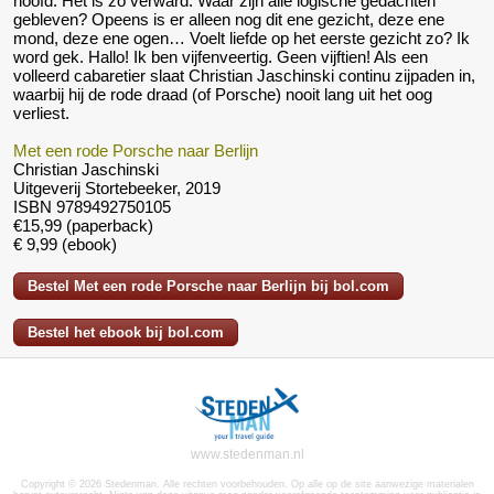
hoofd. Het is zo verward. Waar zijn alle logische gedachten
gebleven? Opeens is er alleen nog dit ene gezicht, deze ene
mond, deze ene ogen… Voelt liefde op het eerste gezicht zo? Ik
word gek. Hallo! Ik ben vijfenveertig. Geen vijftien! Als een
volleerd cabaretier slaat Christian Jaschinski continu zijpaden in,
waarbij hij de rode draad (of Porsche) nooit lang uit het oog
verliest.
Met een rode Porsche naar Berlijn
Christian Jaschinski
Uitgeverij Stortebeeker, 2019
ISBN 9789492750105
€15,99 (paperback)
€ 9,99 (ebook)
Bestel Met een rode Porsche naar Berlijn bij bol.com
Bestel het ebook bij bol.com
www.stedenman.nl
Copyright © 2026 Stedenman. Alle rechten voorbehouden. Op alle op de site aanwezige materialen