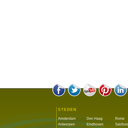
STEDEN
Amsterdam
Den Haag
Rome
Antwerpen
Eindhoven
Salzbur