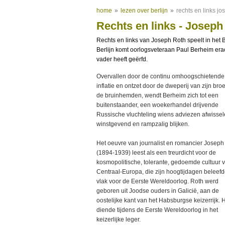
home
»
lezen over berlijn
»
rechts en links jo
Rechts en links - Joseph
Rechts en links van Joseph Roth speelt in het B
Berlijn komt oorlogsveteraan Paul Berheim erac
vader heeft geërfd.
Overvallen door de continu omhoogschietende
inflatie en ontzet door de dweperij van zijn bro
de bruinhemden, wendt Berheim zich tot een
buitenstaander, een woekerhandel drijvende
Russische vluchteling wiens adviezen afwisse
winstgevend en rampzalig blijken.
Het oeuvre van journalist en romancier Joseph
(1894-1939) leest als een treurdicht voor de
kosmopolitische, tolerante, gedoemde cultuur 
Centraal-Europa, die zijn hoogtijdagen beleef
vlak voor de Eerste Wereldoorlog. Roth werd
geboren uit Joodse ouders in Galicië, aan de
oostelijke kant van het Habsburgse keizerrijk. H
diende tijdens de Eerste Wereldoorlog in het
keizerlijke leger.