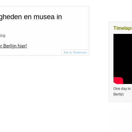
igheden en musea in
Timelaps
ting
r Berlijn hier!
Ads by Stedenman
One day in 
Berlijn