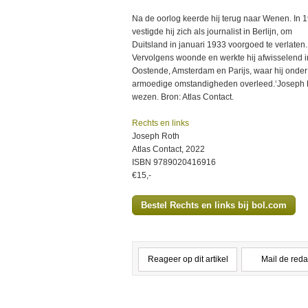
Na de oorlog keerde hij terug naar Wenen. In 
vestigde hij zich als journalist in Berlijn, om
Duitsland in januari 1933 voorgoed te verlaten.
Vervolgens woonde en werkte hij afwisselend i
Oostende, Amsterdam en Parijs, waar hij onder
armoedige omstandigheden overleed.‘Joseph Ro
wezen. Bron: Atlas Contact.
Rechts en links
Joseph Roth
Atlas Contact, 2022
ISBN 9789020416916
€15,-
Bestel Rechts en links bij bol.com
Reageer op dit artikel
Mail de reda