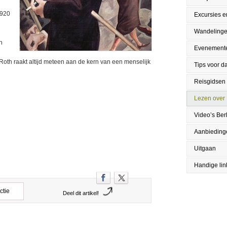
1920
Excursies en
Wandeling
n
Evenement
th raakt altijd meteen aan de kern van een menselijk
Tips voor da
Reisgidsen
Lezen over 
Video’s Berl
Aanbieding
Uitgaan
Handige lin
ctie
Deel dit artikel!