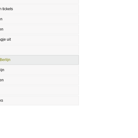
 tickets
en
en
gje uit
Berlijn
ijn
en
ks