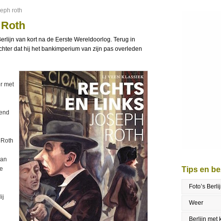
seph roth
 Roth
erlijn van kort na de Eerste Wereldoorlog. Terug in
hter dat hij het bankimperium van zijn pas overleden
er met
lend
 Roth
van
de
Tips en b
Foto’s Berli
ij
Weer
Berlijn met