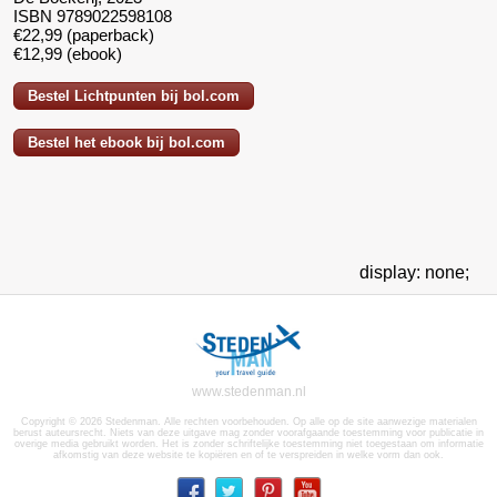
ISBN 9789022598108
€22,99 (paperback)
€12,99 (ebook)
Bestel Lichtpunten bij bol.com
Bestel het ebook bij bol.com
display: none;
www.stedenman.nl
Copyright © 2026 Stedenman. Alle rechten voorbehouden. Op alle op de site aanwezige materialen
berust auteursrecht. Niets van deze uitgave mag zonder voorafgaande toestemming voor publicatie in
overige media gebruikt worden. Het is zonder schriftelijke toestemming niet toegestaan om informatie
afkomstig van deze website te kopiëren en of te verspreiden in welke vorm dan ook.