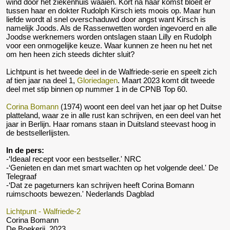
wind door het ziekenhuis waaien. Kort na haar komst bloeit er
tussen haar en dokter Rudolph Kirsch iets moois op. Maar hun
liefde wordt al snel overschaduwd door angst want Kirsch is
namelijk Joods. Als de Rassenwetten worden ingevoerd en alle
Joodse werknemers worden ontslagen staan Lilly en Rudolph
voor een onmogelijke keuze. Waar kunnen ze heen nu het net
om hen heen zich steeds dichter sluit?
Lichtpunt is het tweede deel in de Walfriede-serie en speelt zich
af tien jaar na deel 1,
Gloriedagen
. Maart 2023 komt dit tweede
deel met stip binnen op nummer 1 in de CPNB Top 60.
Corina Bomann
(1974) woont een deel van het jaar op het Duitse
platteland, waar ze in alle rust kan schrijven, en een deel van het
jaar in Berlijn. Haar romans staan in Duitsland steevast hoog in
de bestsellerlijsten.
In de pers:
-‘Ideaal recept voor een bestseller.' NRC
-‘Genieten en dan met smart wachten op het volgende deel.' De
Telegraaf
-‘Dat ze pageturners kan schrijven heeft Corina Bomann
ruimschoots bewezen.' Nederlands Dagblad
Lichtpunt - Walfriede-2
Corina Bomann
De Boekerij, 2023