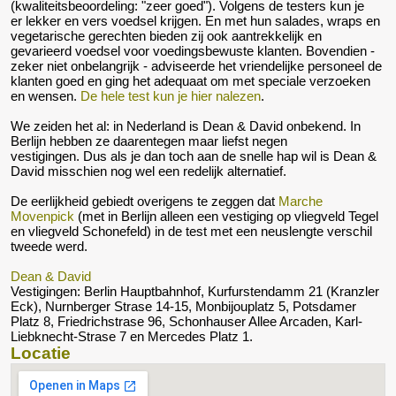
(kwaliteitsbeoordeling: "zeer goed"). Volgens de testers kun je
er
lekker en vers voedsel krijgen.
En met hun
salades, wraps en
vegetarische gerechten bieden zij ook aantrekkelijk en
gevarieerd voedsel voor voedingsbewuste klanten. Bovendien -
zeker niet onbelangrijk - adviseerde h
et vriendelijke personeel de
klanten goed en ging het adequaat om met speciale verzoeken
en wensen.
De hele test kun je hier nalezen
.
We zeiden het al: in Nederland is Dean & David onbekend. In
Berlijn hebben ze daarentegen maar liefst negen
vestigingen. Dus als je dan toch aan de snelle hap wil is Dean &
David misschien nog wel een redelijk alternatief.
De eerlijkheid gebiedt overigens te zeggen dat
Marche
Movenpick
(met in Berlijn alleen een vestiging op vliegveld Tegel
en vliegveld Schonefeld) in de test met een neuslengte verschil
tweede werd.
Dean & David
Vestigingen: Berlin Hauptbahnhof, Kurfurstendamm 21 (Kranzler
Eck), Nurnberger Strase 14-15, Monbijouplatz 5, Potsdamer
Platz 8, Friedrichstrase 96, Schonhauser Allee Arcaden, Karl-
Liebknecht-Strase 7 en Mercedes Platz 1.
Locatie