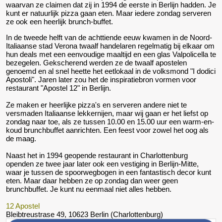
waarvan ze claimen dat zij in 1994 de eerste in Berlijn hadden. Je
kunt er natuurlijk pizza gaan eten. Maar iedere zondag serveren
ze ook een heerlijk brunch-buffet.
In de tweede helft van de achttiende eeuw kwamen in de Noord-
Italiaanse stad Verona twaalf handelaren regelmatig bij elkaar om
hun deals met een eenvoudige maaltijd en een glas Valpolicella te
bezegelen. Gekscherend werden ze de twaalf apostelen
genoemd en al snel heette het eetlokaal in de volksmond "I dodici
Apostoli". Jaren later zou het de inspiratiebron vormen voor
restaurant "Apostel 12" in Berlijn.
Ze maken er heerlijke pizza's en serveren andere niet te
versmaden Italiaanse lekkernijen, maar wij gaan er het liefst op
zondag naar toe, als ze tussen 10.00 en 15.00 uur een warm-en-
koud brunchbuffet aanrichten. Een feest voor zowel het oog als
de maag.
Naast het in 1994 geopende restaurant in Charlottenburg
openden ze twee jaar later ook een vestiging in Berlijn-Mitte,
waar je tussen de spoorwegbogen in een fantastisch decor kunt
eten. Maar daar hebben ze op zondag dan weer geen
brunchbuffet. Je kunt nu eenmaal niet alles hebben.
12 Apostel
Bleibtreustrase 49, 10623 Berlin (Charlottenburg)