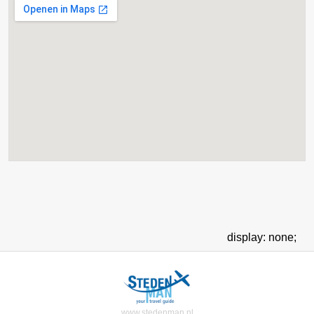
display: none;
www.stedenman.nl