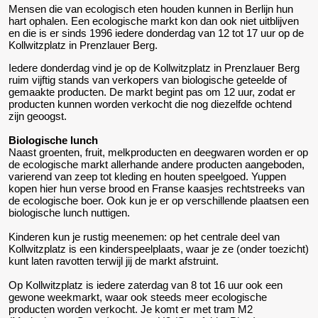
Mensen die van ecologisch eten houden kunnen in Berlijn hun
hart ophalen. Een ecologische markt kon dan ook niet uitblijven
en die is er sinds 1996 iedere donderdag van 12 tot 17 uur op de
Kollwitzplatz in Prenzlauer Berg.
Iedere donderdag vind je op de Kollwitzplatz in Prenzlauer Berg
ruim vijftig stands van verkopers van biologische geteelde of
gemaakte producten. De markt begint pas om 12 uur, zodat er
producten kunnen worden verkocht die nog diezelfde ochtend
zijn geoogst.
Biologische lunch
Naast groenten, fruit, melkproducten en deegwaren worden er op
de ecologische markt allerhande andere producten aangeboden,
varierend van zeep tot kleding en houten speelgoed. Yuppen
kopen hier hun verse brood en Franse kaasjes rechtstreeks van
de ecologische boer. Ook kun je er op verschillende plaatsen een
biologische lunch nuttigen.
Kinderen kun je rustig meenemen: op het centrale deel van
Kollwitzplatz is een kinderspeelplaats, waar je ze (onder toezicht)
kunt laten ravotten terwijl jij de markt afstruint.
Op Kollwitzplatz is iedere zaterdag van 8 tot 16 uur ook een
gewone weekmarkt, waar ook steeds meer ecologische
producten worden verkocht. Je komt er met tram M2