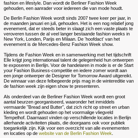
fashion en lifestyle. Dan wordt de Berliner Fashion Week
gehouden, een aanrader voor iedereen die van mode houdt.
De Berlin Fashion Week wordt sinds 2007 twee keer per jaar, in
de maanden januari en juli, gehouden. Het is een nog relatief jong
evenement, dat er steeds beter in slaagt zich een vaste plaats te
veroveren tussen de al veel langer bestaande fashion weeks in
New York, Londen, Parijs en Milaan. De 'hoofdact' van het
evenement is de Mercedes-Benz Fashion Week show.
Tijdens de Fashion Week en in samenwerking met het tijdschrift
Elle krijgt jong internationaal talent de gelegenheid hun ontwerpen
te exposeren in Berlijn. Voor de handelaren in mode is er de Start
your Fashion Business-competitie en iedere zomer wordt aan
een jonge ontwerper de Designer for Tomorrow Award uitgereikt.
De winnaar van deze felbegeerde prijs mag in de wintereditie van
de fashion week zijn eigen show te presenteren.
Als onderdeel van de Berliner Fashion Week wordt een groot
aantal beurzen georganiseerd, waaronder het inmiddels
vermaarde "Bread and Butter", dat zich richt op street en urban
kleding en wordt gehouden op het voormalige vliegveld
Tempelhof. Daarnaast vinden op verschillende locaties in Berlijn
allerhande activiteiten plaats, die doorgaans ook voor publiek
toegankelijk zijn. Kijk voor een overzicht van alle evenementen
en locaties op de
website van de Berlin Fashion Week
.