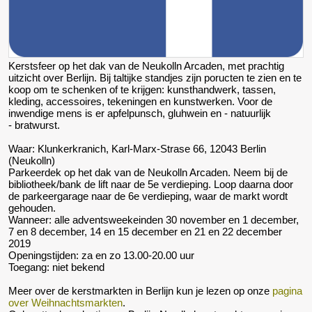
Kerstsfeer op het dak van de Neukolln Arcaden, met prachtig
uitzicht over Berlijn. Bij taltijke standjes zijn poructen te zien en te
koop om te schenken of te krijgen: kunsthandwerk, tassen,
kleding, accessoires, tekeningen en kunstwerken. Voor de
inwendige mens is er apfelpunsch, gluhwein en - natuurlijk
- bratwurst.
Waar: Klunkerkranich, Karl-Marx-Strase 66, 12043 Berlin
(Neukolln)
Parkeerdek op het dak van de Neukolln Arcaden. Neem bij de
bibliotheek/bank de lift naar de 5e verdieping. Loop daarna door
de parkeergarage naar de 6e verdieping, waar de markt wordt
gehouden.
Wanneer: alle adventsweekeinden 30 november en 1 december,
7 en 8 december, 14 en 15 december en 21 en 22 december
2019
Openingstijden: za en zo 13.00-20.00 uur
Toegang: niet bekend
Meer over de kerstmarkten in Berlijn kun je lezen op onze
pagina
over Weihnachtsmarkten
.