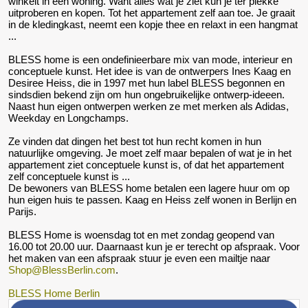
winkelt in een woning. Want alles wat je ziet kun je ter plekke
uitproberen en kopen. Tot het appartement zelf aan toe. Je graait
in de kledingkast, neemt een kopje thee en relaxt in een hangmat
...
BLESS home is een ondefinieerbare mix van mode, interieur en
conceptuele kunst. Het idee is van de ontwerpers Ines Kaag en
Desiree Heiss, die in 1997 met hun label BLESS begonnen en
sindsdien bekend zijn om hun ongebruikelijke ontwerp-ideeen.
Naast hun eigen ontwerpen werken ze met merken als Adidas,
Weekday en Longchamps.
Ze vinden dat dingen het best tot hun recht komen in hun
natuurlijke omgeving. Je moet zelf maar bepalen of wat je in het
appartement ziet conceptuele kunst is, of dat het appartement
zelf conceptuele kunst is ...
De bewoners van BLESS home betalen een lagere huur om op
hun eigen huis te passen. Kaag en Heiss zelf wonen in Berlijn en
Parijs.
BLESS Home is woensdag tot en met zondag geopend van
16.00 tot 20.00 uur. Daarnaast kun je er terecht op afspraak. Voor
het maken van een afspraak stuur je even een mailtje naar
Shop@BlessBerlin.com
.
BLESS Home Berlin