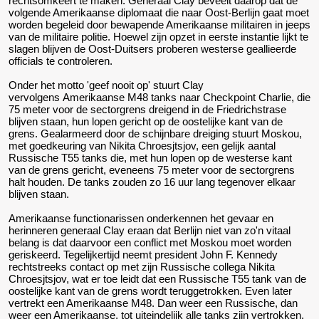
rechtsomkeert te maken. Generaal Clay beveelt daarop dat de
volgende Amerikaanse diplomaat die naar Oost-Berlijn gaat moet
worden begeleid door bewapende Amerikaanse militairen in jeeps
van de militaire politie. Hoewel zijn opzet in eerste instantie lijkt te
slagen blijven de Oost-Duitsers proberen westerse geallieerde
officials te controleren.
Onder het motto 'geef nooit op' stuurt Clay
vervolgens Amerikaanse M48 tanks naar Checkpoint Charlie, die
75 meter voor de sectorgrens dreigend in de Friedrichstrase
blijven staan, hun lopen gericht op de oostelijke kant van de
grens. Gealarmeerd door de schijnbare dreiging stuurt Moskou,
met goedkeuring van
Nikita Chroesjtsjov, een gelijk aantal
Russische T55 tanks die, met hun lopen op de westerse kant
van de grens gericht, eveneens 75 meter voor de sectorgrens
halt houden. De tanks zouden zo 16 uur lang tegenover elkaar
blijven staan.
Amerikaanse functionarissen onderkennen het gevaar en
herinneren generaal Clay eraan dat Berlijn niet van zo'n vitaal
belang is dat daarvoor een conflict met Moskou moet worden
geriskeerd. Tegelijkertijd neemt president John F. Kennedy
rechtstreeks contact op met zijn Russische collega Nikita
Chroesjtsjov, wat er toe leidt dat een Russische T55 tank van de
oostelijke kant van de grens wordt teruggetrokken. Even later
vertrekt een Amerikaanse M48. Dan weer een Russische, dan
weer een Amerikaanse, tot uiteindelijk alle tanks zijn vertrokken.