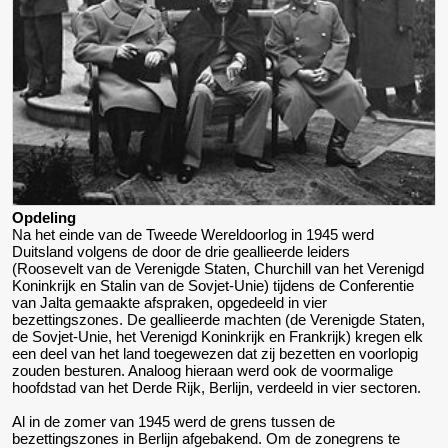
Opdeling
Na het einde van de
Tweede Wereldoorlog
in 1945 werd
Duitsland volgens de door de
drie geallieerde leiders
(Roosevelt van de Verenigde Staten, Churchill van het Verenigd
Koninkrijk en Stalin van de Sovjet-Unie)
tijdens de
Conferentie
van Jalta gemaakte afspraken
, opgedeeld in vier
bezettingszones
. De
geallieerde machten
(de
Verenigde Staten
,
de
Sovjet-Unie
, het
Verenigd Koninkrijk
en
Frankrijk
) kregen elk
een deel van het land toegewezen dat zij bezetten en voorlopig
zouden besturen. Analoog hieraan werd ook de voormalige
hoofdstad van het
Derde Rijk, Berlijn,
verdeeld in vier sectoren.
Al in de
zomer van 1945 werd de grens tussen de
bezettingszones in Berlijn afgebakend. Om de zonegrens te