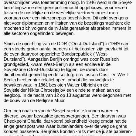
overschrijden was toestemming nodig. In 1946 werd in de Sovjet-
bezettingszone een grenspolitiemacht opgebouwd; voor reizen
tussen de oostelijke en de westelijke sectoren moest men
voortaan over een interzonepas beschikken. Dit gold overigens
niet voor diplomaten en militairen van de bezettingsmachten; die
mochten zich volgens de in Jalta gemaakte afspraken immers in
alle sectoren ongehinderd bewegen.
Sinds de oprichting van de DDR ("Oost-Duitsland") in 1949 nam
een steeds groter aantal burgers uit het oosten zijn toevlucht tot
de even daarvoor opgerichte Bondsrepubliek ("West-
Duitsland"). Aangezien Berlijn omringd was door Russisch
grondgebied, kwam West-Berlijn als een enclave in de
Sovjetzone (Oost-Duitsland) te liggen; d
e dwars door
dichtbevolkt gebied lopende sectorgrens tussen Oost- en West-
Berlijn bleef echter relatief open, omdat die nauwelijks te
bewaken was.
In 1961 besloten
Walter Ulbricht
en de
Sovjetleider
Nikita Chroesjtsjov
een einde te maken aan de
leegloop. In de nacht van 12 op 13 augustus werd begonnen met
de bouw van de Berlijnse Muur.
Om toch naar en van de Sovjet-sector te kunnen waren er
diverse, zwaar bewaakte grensovergangen. Een daarvan was
Checkpoint Charlie, dat vooral bekendheid kreeg omdat het de
enige grenspost was waar buitenlanders over de weg de grens
konden passeren. Berlijners konden -mits met de juiste papieren-