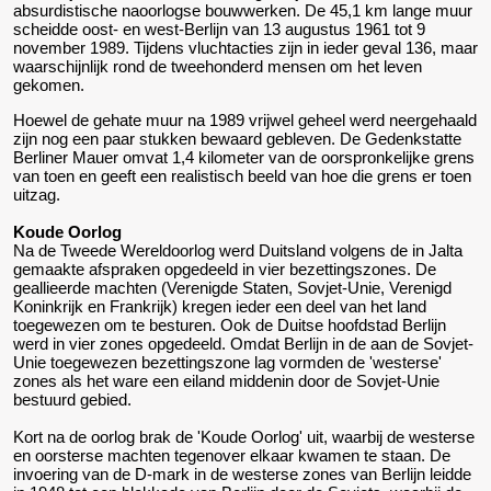
absurdistische naoorlogse bouwwerken. De 45,1 km lange muur
scheidde oost- en west-Berlijn van 13 augustus 1961 tot 9
november 1989. Tijdens vluchtacties zijn in ieder geval 136, maar
waarschijnlijk rond de tweehonderd mensen om het leven
gekomen.
Hoewel de gehate muur na 1989 vrijwel geheel werd neergehaald
zijn nog een paar stukken bewaard gebleven. De Gedenkstatte
Berliner Mauer omvat 1,4 kilometer van de oorspronkelijke grens
van toen en geeft een realistisch beeld van hoe die grens er toen
uitzag.
Koude Oorlog
Na de Tweede Wereldoorlog werd Duitsland volgens de in Jalta
gemaakte afspraken opgedeeld in vier bezettingszones. De
geallieerde machten (Verenigde Staten, Sovjet-Unie, Verenigd
Koninkrijk en Frankrijk) kregen ieder een deel van het land
toegewezen om te besturen. Ook de Duitse hoofdstad Berlijn
werd in vier zones opgedeeld. Omdat Berlijn in de aan de Sovjet-
Unie toegewezen bezettingszone lag vormden de 'westerse'
zones als het ware een eiland middenin door de Sovjet-Unie
bestuurd gebied.
Kort na de oorlog brak de 'Koude Oorlog' uit, waarbij de westerse
en oorsterse machten tegenover elkaar kwamen te staan. De
invoering van de D-mark in de westerse zones van Berlijn leidde