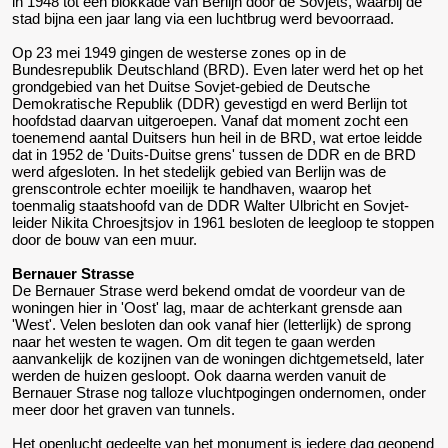
in 1948 tot een blokkade van Berlijn door de Sovjets, waarbij de
stad bijna een jaar lang via een luchtbrug werd bevoorraad.
Op 23 mei 1949 gingen de westerse zones op in de
Bundesrepublik Deutschland (BRD). Even later werd het op het
grondgebied van het Duitse Sovjet-gebied de Deutsche
Demokratische Republik (DDR) gevestigd en werd Berlijn tot
hoofdstad daarvan uitgeroepen. Vanaf dat moment zocht een
toenemend aantal Duitsers hun heil in de BRD, wat ertoe leidde
dat in 1952 de 'Duits-Duitse grens' tussen de DDR en de BRD
werd afgesloten. In het stedelijk gebied van Berlijn was de
grenscontrole echter moeilijk te handhaven, waarop het
toenmalig staatshoofd van de DDR Walter Ulbricht en Sovjet-
leider Nikita Chroesjtsjov in 1961 besloten de leegloop te stoppen
door de bouw van een muur.
Bernauer Strasse
De Bernauer Strase werd bekend omdat de voordeur van de
woningen hier in 'Oost' lag, maar de achterkant grensde aan
'West'. Velen besloten dan ook vanaf hier (letterlijk) de sprong
naar het westen te wagen. Om dit tegen te gaan werden
aanvankelijk de kozijnen van de woningen dichtgemetseld, later
werden de huizen gesloopt. Ook daarna werden vanuit de
Bernauer Strase nog talloze vluchtpogingen ondernomen, onder
meer door het graven van tunnels.
Het openlucht gedeelte van het monument is iedere dag geopend