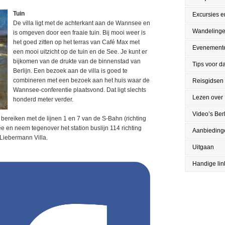
Tuin
Excursies en
De villa ligt met de achterkant aan de Wannsee en
Wandeling
is omgeven door een fraaie tuin. Bij mooi weer is
het goed zitten op het terras van Café Max met
Evenement
een mooi uitzicht op de tuin en de See. Je kunt er
bijkomen van de drukte van de binnenstad van
Tips voor da
Berlijn. Een bezoek aan de villa is goed te
combineren met een bezoek aan het huis waar de
Reisgidsen
Wannsee-conferentie plaatsvond. Dat ligt slechts
Lezen over 
honderd meter verder.
Video’s Berl
e bereiken met de lijnen 1 en 7 van de S-Bahn (richting
 en neem tegenover het station buslijn 114 richting
Aanbieding
Liebermann Villa.
Uitgaan
Handige lin