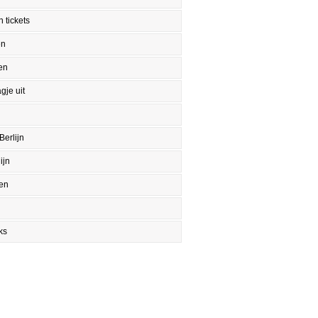
 tickets
en
en
gje uit
Berlijn
ijn
en
ks