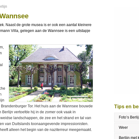
rlijn
e Wannsee
plek. Naast de grote musea is er ook een aantal kleinere
ermann Villa, gelegen aan de Wannsee is een uitstapje
um,
an
al
che
n
ijn
t de Brandenburger Tor. Het huis aan de Wannsee bouwde
Tips en b
in Berlijn vertoefde hij in de zomer ook vaak in
Foto’s Berli
e weidse landschappen, de zee en het strand en tal van
 een van Duitslands toonaangevende impressionisten.
Weer
heeft alleen het begin van de naziterreur meegemaakt.
Berlijn met