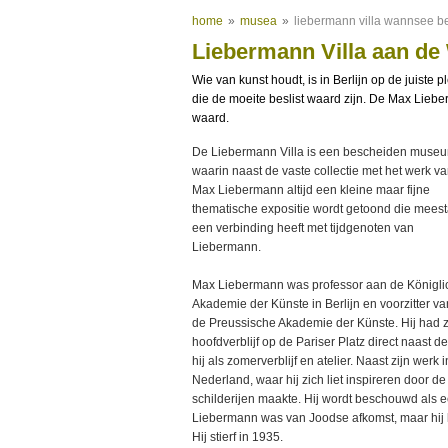
home
»
musea
»
liebermann villa wannsee be
Liebermann Villa aan d
Wie van kunst houdt, is in Berlijn op de juiste 
die de moeite beslist waard zijn. De Max Lieb
waard.
De Liebermann Villa is een bescheiden muse
waarin naast de vaste collectie met het werk v
Max Liebermann altijd een kleine maar fijne
thematische expositie wordt getoond die meest
een verbinding heeft met tijdgenoten van
Liebermann.
Max Liebermann was professor aan de Königli
Akademie der Künste in Berlijn en voorzitter va
de Preussische Akademie der Künste. Hij had z
hoofdverblijf op de Pariser Platz direct naas
hij als zomerverblijf en atelier. Naast zijn werk 
Nederland, waar hij zich liet inspireren door d
schilderijen maakte. Hij wordt beschouwd als
Liebermann was van Joodse afkomst, maar hij 
Hij stierf in 1935.