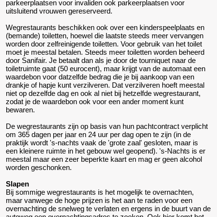
parkeerplaatsen voor invaliden ook parkeerplaatsen voor
uitsluitend vrouwen gereserveerd.
Wegrestaurants beschikken ook over een kinderspeelplaats en
(bemande) toiletten, hoewel die laatste steeds meer vervangen
worden door zelfreinigende toiletten. Voor gebruik van het toilet
moet je meestal betalen. Steeds meer toiletten worden beheerd
door Sanifair. Je betaalt dan als je door de tourniquet naar de
toiletruimte gaat (50 eurocent), maar krijgt van de automaat een
waardebon voor datzelfde bedrag die je bij aankoop van een
drankje of hapje kunt verzilveren. Dat verzilveren hoeft meestal
niet op dezelfde dag en ook al niet bij hetzelfde wegrestaurant,
zodat je de waardebon ook voor een ander moment kunt
bewaren.
De wegrestaurants zijn op basis van hun pachtcontract verplicht
om 365 dagen per jaar en 24 uur per dag open te zijn (in de
praktijk wordt 's-nachts vaak de 'grote zaal' gesloten, maar is
een kleinere ruimte in het gebouw wel geopend). 's-Nachts is er
meestal maar een zeer beperkte kaart en mag er geen alcohol
worden geschonken.
Slapen
Bij sommige wegrestaurants is het mogelijk te overnachten,
maar vanwege de hoge prijzen is het aan te raden voor een
overnachting de snelweg te verlaten en ergens in de buurt van de
autoweg een overnachtingsadres te zoeken. Ook hier komt het