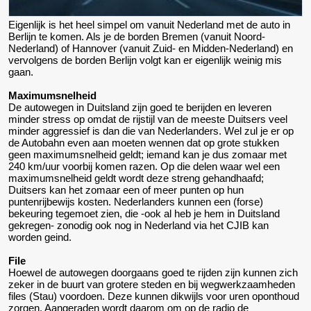
Eigenlijk is het heel simpel om vanuit Nederland met de auto in
Berlijn te komen. Als je de borden Bremen (vanuit Noord-
Nederland) of Hannover (vanuit Zuid- en Midden-Nederland) en
vervolgens de borden Berlijn volgt kan er eigenlijk weinig mis
gaan.
Maximumsnelheid
De autowegen in Duitsland zijn goed te berijden en leveren
minder stress op omdat de rijstijl van de meeste Duitsers veel
minder aggressief is dan die van Nederlanders. Wel zul je er op
de Autobahn even aan moeten wennen dat op grote stukken
geen maximumsnelheid geldt; iemand kan je dus zomaar met
240 km/uur voorbij komen razen. Op die delen waar wel een
maximumsnelheid geldt wordt deze streng gehandhaafd;
Duitsers kan het zomaar een of meer punten op hun
puntenrijbewijs kosten. Nederlanders kunnen een (forse)
bekeuring tegemoet zien, die -ook al heb je hem in Duitsland
gekregen- zonodig ook nog in Nederland via het CJIB kan
worden geind.
File
Hoewel de autowegen doorgaans goed te rijden zijn kunnen zich
zeker in de buurt van grotere steden en bij wegwerkzaamheden
files (Stau) voordoen. Deze kunnen dikwijls voor uren oponthoud
zorgen. Aangeraden wordt daarom om op de radio de