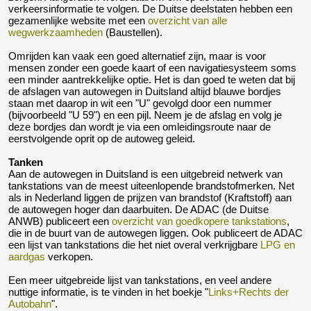
verkeersinformatie te volgen. De Duitse deelstaten hebben een
gezamenlijke website met een
overzicht van alle
wegwerkzaamheden
(Baustellen).
Omrijden kan vaak een goed alternatief zijn, maar is voor
mensen zonder een goede kaart of een navigatiesysteem soms
een minder aantrekkelijke optie. Het is dan goed te weten dat bij
de afslagen van autowegen in Duitsland altijd blauwe bordjes
staan met daarop in wit een "U" gevolgd door een nummer
(bijvoorbeeld "U 59") en een pijl. Neem je de afslag en volg je
deze bordjes dan wordt je via een omleidingsroute naar de
eerstvolgende oprit op de autoweg geleid.
Tanken
Aan de autowegen in Duitsland is een uitgebreid netwerk van
tankstations van de meest uiteenlopende brandstofmerken. Net
als in Nederland liggen de prijzen van brandstof (Kraftstoff) aan
de autowegen hoger dan daarbuiten. De ADAC (de Duitse
ANWB) publiceert een
overzicht van goedkopere tankstations
,
die in de buurt van de autowegen liggen. Ook publiceert de ADAC
een lijst van tankstations die het niet overal verkrijgbare
LPG en
aardgas
verkopen.
Een meer uitgebreide lijst van tankstations, en veel andere
nuttige informatie, is te vinden in het boekje "
Links+Rechts der
Autobahn
".