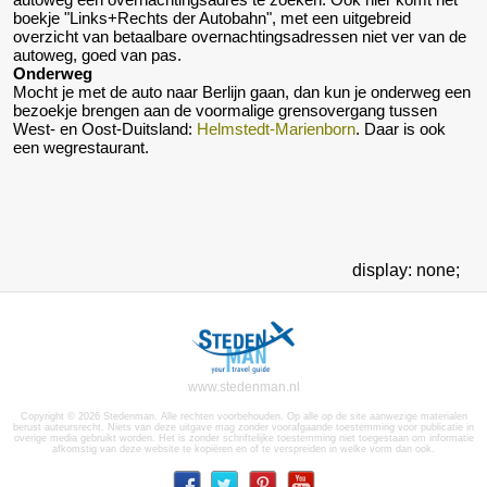
boekje "Links+Rechts der Autobahn", met een uitgebreid
overzicht van betaalbare overnachtingsadressen niet ver van de
autoweg, goed van pas.
Onderweg
Mocht je met de auto naar Berlijn gaan, dan kun je onderweg een
bezoekje brengen aan de voormalige grensovergang tussen
West- en Oost-Duitsland:
Helmstedt-Marienborn
. Daar is ook
een wegrestaurant.
display: none;
www.stedenman.nl
Copyright © 2026 Stedenman. Alle rechten voorbehouden. Op alle op de site aanwezige materialen
berust auteursrecht. Niets van deze uitgave mag zonder voorafgaande toestemming voor publicatie in
overige media gebruikt worden. Het is zonder schriftelijke toestemming niet toegestaan om informatie
afkomstig van deze website te kopiëren en of te verspreiden in welke vorm dan ook.