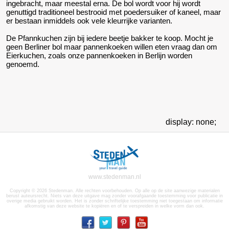
ingebracht, maar meestal erna. De bol wordt voor hij wordt
genuttigd traditioneel bestrooid met poedersuiker of kaneel, maar
er bestaan inmiddels ook vele kleurrijke varianten.
De Pfannkuchen zijn bij iedere beetje bakker te koop. Mocht je
geen Berliner bol maar pannenkoeken willen eten vraag dan om
Eierkuchen, zoals onze pannenkoeken in Berlijn worden
genoemd.
display: none;
www.stedenman.nl
Copyright © 2026 Stedenman. Alle rechten voorbehouden. Op alle op de site aanwezige materialen
berust auteursrecht. Niets van deze uitgave mag zonder voorafgaande toestemming voor publicatie in
overige media gebruikt worden. Het is zonder schriftelijke toestemming niet toegestaan om informatie
afkomstig van deze website te kopiëren en of te verspreiden in welke vorm dan ook.