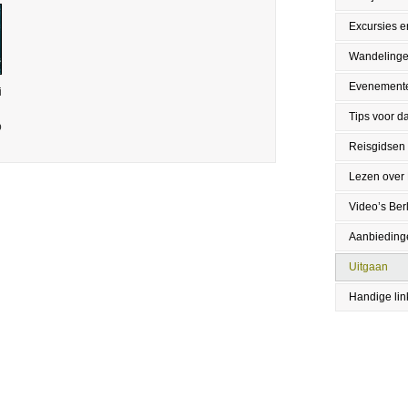
Excursies en
Wandeling
Evenement
i
Tips voor da
p
Reisgidsen
Lezen over 
Video’s Berl
Aanbieding
Uitgaan
Handige lin