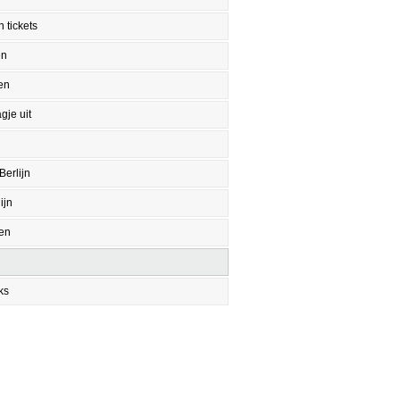
 tickets
en
en
gje uit
Berlijn
ijn
en
ks