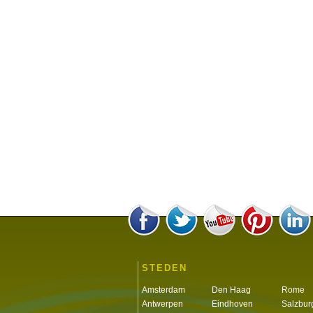
STEDEN
Amsterdam
Den Haag
Rome
Antwerpen
Eindhoven
Salzbur