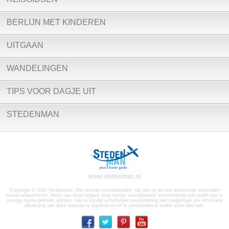
BERLIJN MET KINDEREN
UITGAAN
WANDELINGEN
TIPS VOOR DAGJE UIT
STEDENMAN
www.stedenman.nl
Copyright © 2026 Stedenman. Alle rechten voorbehouden. Op alle op de site aanwezige materialen
berust auteursrecht. Niets van deze uitgave mag zonder voorafgaande toestemming voor publicatie in
overige media gebruikt worden. Het is zonder schriftelijke toestemming niet toegestaan om informatie
afkomstig van deze website te kopiëren en of te verspreiden in welke vorm dan ook.