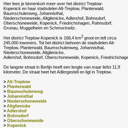
Hier lees je binnenkort meer over het district Treptow-
Kopenick en haar stadsdelen Alt-Treptow, Planterwald,
Baumschulenweg, Johannisthal,
Niederschoneweide, Altglienicke, Adlershof, Bohnsdorf,
Oberschoneweide, Kopenick, Friedrichshagen, Rahnsdorf,
Grunau, Muggelheim en Schmockwitz.
2
Het district Treptow-Kopenick is 168,4 km
groot en telt circa
245.000 inwoners. Tot het district behoren de stadsdelen Alt-
Treptow, Planterwald, Baumschulenweg, Johannisthal,
Niederschoneweide, Altglienicke,
Adlershof, Bohnsdorf, Oberschoneweide, Kopenick, Friedrichsha
De langste straat in Berlijn heeft een lengte van maar liefst 11,9
kilometer. De straat heet het Adlergestell en ligt in Treptow.
>
Alt-Treptow
>
Planterwald
>
Baumschulenweg
>
Johannisthal
>
Niederschoneweide
>
Altglienicke
>
Adlershof
>
Bohnsdorf
>
Oberschoneweide
>
Kopenick