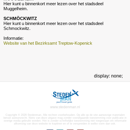
Hier kunt u binnenkort meer lezen over het stadsdeel
Muggelheim.
SCHMÖCKWITZ
Hier kunt u binnenkort meer lezen over het stadsdeel
Schmockwitz.
Informatie:
Website van het Bezirksamt Treptow-Kopenick
display: none;
www.stedenman.nl
Copyright © 2026 Stedenman. Alle rechten voorbehouden. Op alle op de site aanwezige materialen
berust auteursrecht. Niets van deze uitgave mag zonder voorafgaande toestemming voor publicatie in
overige media gebruikt worden. Het is zonder schriftelijke toestemming niet toegestaan om informatie
afkomstig van deze website te kopiëren en of te verspreiden in welke vorm dan ook.