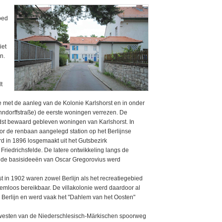
oed
iet
n.
t
 met de aanleg van de Kolonie Karlshorst en in onder
hndorffstraße) de eerste woningen verrezen. De
udst bewaard gebleven woningen van Karlshorst. In
or de renbaan aangelegd station op het Berlijnse
 in 1896 losgemaakt uit het Gutsbezirk
riedrichsfelde. De latere ontwikkeling langs de
 de basisideeën van Oscar Gregorovius werd
st in 1902 waren zowel Berlijn als het recreatiegebied
mloos bereikbaar. De villakolonie werd daardoor al
Berlijn en werd vaak het "Dahlem van het Oosten"
dwesten van de Niederschlesisch-Märkischen spoorweg