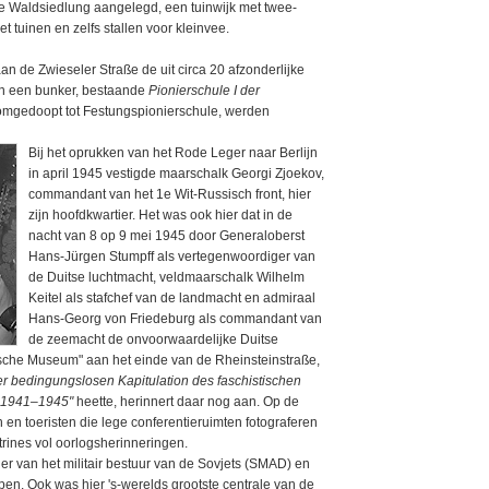
e Waldsiedlung aangelegd, een tuinwijk met twee-
 tuinen en zelfs stallen voor kleinvee.
n de Zwieseler Straße de uit circa 20 afzonderlijke
n een bunker, bestaande
Pionierschule I der
omgedoopt tot Festungspionierschule, werden
Bij het oprukken van het Rode Leger naar Berlijn
in april 1945 vestigde maarschalk Georgi Zjoekov,
commandant van het 1e Wit-Russisch front, hier
zijn hoofdkwartier. Het was ook hier dat in de
nacht van 8 op 9 mei 1945 door Generaloberst
Hans-Jürgen Stumpff als vertegenwoordiger van
de Duitse luchtmacht, veldmaarschalk Wilhelm
Keitel als stafchef van de landmacht en admiraal
Hans-Georg von Friedeburg als commandant van
de zeemacht de onvoorwaardelijke Duitse
ische Museum" aan het einde van de Rheinsteinstraße,
 bedingungslosen Kapitulation des faschistischen
g 1941–1945"
heette, herinnert daar nog aan. Op de
 en toeristen die lege conferentieruimten fotograferen
trines vol oorlogsherinneringen.
r van het militair bestuur van de Sovjets (SMAD) en
pen. Ook was hier 's-werelds grootste centrale van de