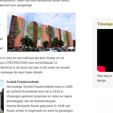
gerealiseerd, maar ook veel bestaande bouw moest
egennet voor aangelegd.
Timelaps
n
Das
er"
n drie en een half jaar tijd door Duitse en uit
 van CITÉCRÉATION over verschillende 11
cht je in de buurt zijn dan is het zeker de moeite
 vanwege de vele fraaie details.
One day in 
Berlijn
Schloß Friedrichsfelde
Het huidige Schloß Friedrichsfelde werd in 1695
als Schloß Rosenfelde door de in 1634 in
Vlissingen geboren koopman en reder en latere
grondlegger van de Brandenburgse
marine Benjamin Raule gebouwd. In 1698 viel
Raule echter in ongenade en werd hij gevangen