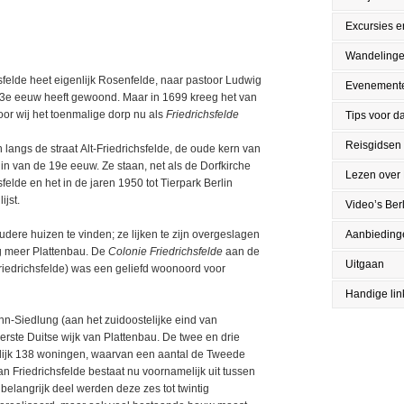
Excursies en
Wandeling
hsfelde heet eigenlijk Rosenfelde, naar pastoor Ludwig
Evenement
 13e eeuw heeft gewoond. Maar in 1699 kreeg het van
oor wij het toenmalige dorp nu als
Friedrichsfelde
Tips voor da
Reisgidsen
n langs de straat Alt-Friedrichsfelde, de oude kern van
in van de 19e eeuw. Ze staan, net als de Dorfkirche
Lezen over 
felde en het in de jaren 1950 tot Tierpark Berlin
jst.
Video’s Berl
dere huizen te vinden; ze lijken te zijn overgeslagen
Aanbieding
g meer Plattenbau. De
Colonie Friedrichsfelde
aan de
Uitgaan
riedrichsfelde) was een geliefd woonoord voor
Handige lin
Siedlung (aan het zuidoostelijke eind van
eerste Duitse wijk van Plattenbau. De twee en drie
ijk 138 woningen, waarvan een aantal de Tweede
 Friedrichsfelde bestaat nu voornamelijk uit tussen
langrijk deel werden deze zes tot twintig