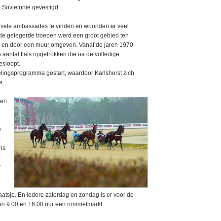
 Sovjetunie gevestigd.
ook vele ambassades te vinden en woonden er veel
 de gelegerde troepen werd een groot gebied ten
 en door een muur omgeven. Vanaf de jaren 1970
 aantal flats opgetrokken die na de volledige
esloopt.
lingsprogramma gestart, waardoor Karlshorst zich
e.
 en
e
ns
r
atsje. En iedere zaterdag en zondag is er voor de
en 9.00 en 16.00 uur een rommelmarkt.