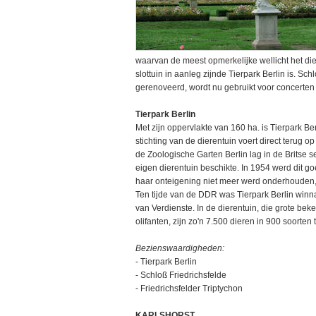
waarvan de meest opmerkelijke wellicht het dien
slottuin in aanleg zijnde Tierpark Berlin is. S
gerenoveerd, wordt nu gebruikt voor concerten
Tierpark Berlin
Met zijn oppervlakte van 160 ha. is Tierpark B
stichting van de dierentuin voert direct terug
de Zoologische Garten Berlin lag in de Britse s
eigen dierentuin beschikte. In 1954 werd dit g
haar onteigening niet meer werd onderhouden, T
Ten tijde van de DDR was Tierpark
Berlin
winn
van Verdienste
. In de dierentuin, die grote b
olifanten, zijn zo'n 7.500 dieren in 900 soorten 
Bezienswaardigheden:
- Tierpark Berlin
- Schloß Friedrichsfelde
- Friedrichsfelder Triptychon
KARLSHORST