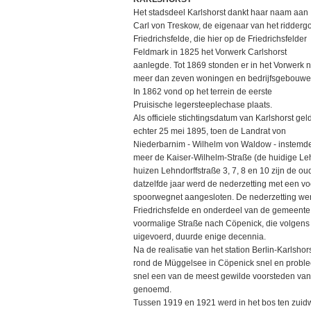
Het stadsdeel Karlshorst dankt haar naam aan
Carl von Treskow, de eigenaar van het ridderg
Friedrichsfelde, die hier op de Friedrichsfelder
Feldmark in 1825 het Vorwerk Carlshorst
aanlegde. Tot 1869 stonden er in het Vorwerk n
meer dan zeven woningen en bedrijfsgebouwe
In 1862 vond op het terrein de eerste
Pruisische legersteeplechase plaats.
Als officiele stichtingsdatum van Karlshorst geld
echter 25 mei 1895, toen de Landrat von
Niederbarnim - Wilhelm von Waldow - instemde
meer de Kaiser-Wilhelm-Straße (de huidige Le
huizen Lehndorffstraße 3, 7, 8 en 10 zijn de o
datzelfde jaar werd de nederzetting met een vo
spoorwegnet aangesloten. De nederzetting werd
Friedrichsfelde en onderdeel van de gemeente F
voormalige Straße nach Cöpenick, die volgens
uigevoerd, duurde enige decennia.
Na de realisatie van het station Berlin-Karlshor
rond de Müggelsee in Cöpenick snel en problee
snel een van de meest gewilde voorsteden van 
genoemd.
Tussen 1919 en 1921 werd in het bos ten zui