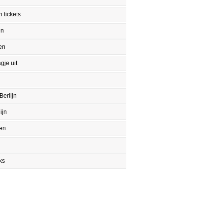
 tickets
en
en
gje uit
Berlijn
ijn
en
ks