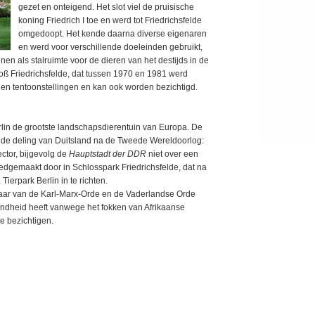
gezet en onteigend. Het slot viel de pruisische
koning Friedrich I toe en werd tot Friedrichsfelde
omgedoopt. Het kende daarna diverse eigenaren
en werd voor verschillende doeleinden gebruikt,
en als stalruimte voor de dieren van het destijds in de
chloß Friedrichsfelde, dat tussen 1970 en 1981 werd
 en tentoonstellingen en kan ook worden bezichtigd.
erlin de grootste landschapsdierentuin van Europa. De
 op de deling van Duitsland na de Tweede Wereldoorlog:
ector, bijgevolg de
Hauptstadt der DDR
niet over een
oedgemaakt door in Schlosspark Friedrichsfelde, dat na
ierpark Berlin in te richten.
aar van
de
Karl-
Marx-
Orde
en
de
Vaderlandse
Orde
ekendheid heeft vanwege het fokken van Afrikaanse
te bezichtigen.