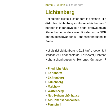
home
»
wijken
»
lichtenberg
Lichtenberg
Het huidige district Lichtenberg is ontstaan ui
districten Lichtenberg en Hohenschönhausen. V
hebben in ieder geval hun nogal grauwe en ano
Plattenbau en andere overblijfselen uit de DDR
onderzoeksgevangenis Hohenschönhausen, maa
Berlin.
2
Het district Lichtenberg is 61,8 km
groot en tel
stadsdelen Friedrichsfelde, Karlshorst, Licht
Hohenschönhausen, Alt-Hohenschönhausen, F
>
Friedrichsfelde
>
Karlshorst
>
Lichtenberg
>
Falkenberg
>
Malchow
>
Wartenberg
>
Neu-Hohenschönhausen
>
Alt-Hohenschönhausen
>
Fennpfuhl