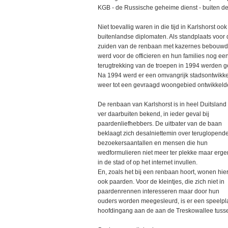
KGB - de Russische geheime dienst - buiten de
Niet toevallig waren in die tijd in Karlshorst 
buitenlandse diplomaten. Als standplaats voor
zuiden van de renbaan met kazernes bebouwd
werd voor de officieren en hun families nog een
terugtrekking van de troepen in 1994 werden g
Na 1994 werd er een omvangrijk stadsontwikke
weer tot een gevraagd woongebied ontwikkeld
De renbaan van Karlshorst is in heel Duitsland
ver daarbuiten bekend, in ieder geval bij
paardenliefhebbers. De uitbater van de baan
beklaagt zich desalniettemin over teruglopend
bezoekersaantallen en mensen die hun
wedformulieren niet meer ter plekke maar erge
in de stad of op het internet invullen.
En, zoals het bij een renbaan hoort, wonen hie
ook paarden. Voor de kleintjes, die zich niet in
paardenrennen interesseren maar door hun
ouders worden meegesleurd, is er een speelpla
hoofdingang aan de aan de Treskowallee tuss