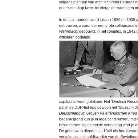
volgens plannen van architect Peter Behrens d
onder-een-kap twee- tot viergezinswoningen met
In de nazi-periode werd tussen 1936 en 1938 aa
gebouwen, waaronder een grote collegezaal e
Wehrmacht
gebouwd. In het complex, in 1942 
officieren opgeleid.
capitulatie werd getekend. Het "Deutsch-Russ
dat in de DDR-tijd nog gewoon het
"Museum der
Deutschland im Großen Vaterländischen Krie
begane grond kun je er lege conferentieruimten
bewonderen, op de eerste verdieping vind je vi
De gebouwen dienden tot 1949 als hoofdkwartie
vervolgens als hoofdkwartier van de Sovjettroe