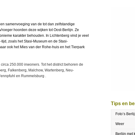
t een samenvoeging van de tot dan zelfstandige
roeger hoorden deze wijken tot Oost-Berlijn. Ze
nieme karakter behouden. In Lichtenberg vind je veel
-tijd, zoals het Stasi-Museum en de Stasi-
r ook het Mies van der Rohe-huis en het Tierpark
t circa 250.000 inwoners. Tot het district behoren de
enberg, Falkenberg, Malchow, Wartenberg, Neu-
ennpfuhl en Rummelsburg .
Tips en b
Foto’s Berli
Weer
Berlijn met