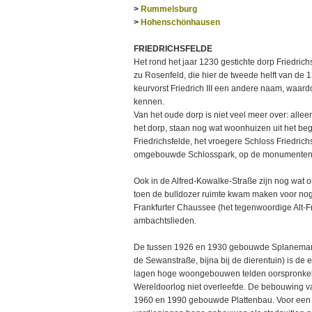
>
Rummelsburg
>
Hohenschönhausen
FRIEDRICHSFELDE
Het rond het jaar 1230 gestichte dorp Friedric
zu Rosenfeld, die hier de tweede helft van de
keurvorst Friedrich III een andere naam, waard
kennen.
Van het oude dorp is niet veel meer over: allee
het dorp, staan nog wat woonhuizen uit het beg
Friedrichsfelde, het vroegere Schloss Friedrichs
omgebouwde Schlosspark, op de monumentenli
Ook in de Alfred-Kowalke-Straße zijn nog wat ou
toen de bulldozer ruimte kwam maken voor no
Frankfurter Chaussee (het tegenwoordige Alt-F
ambachtslieden
.
De tussen 1926 en 1930 gebouwde Splanemann-
de Sewanstraße, bijna bij de dierentuin) is de 
lagen hoge woongebouwen telden oorspronkel
Wereldoorlog niet overleefde. De bebouwing van
1960 en 1990 gebouwde Plattenbau. Voor een be