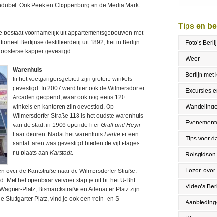
dubel. Ook Peek en Cloppenburg en de Media Markt
Tips en b
aße bestaat voornamelijk uit appartementsgebouwen met
ioneel Berlijnse destilleerderij uit 1892, het in Berlijn
Foto’s Berli
 oosterse kapper gevestigd.
Weer
Warenhuis
Berlijn met
In het voetgangersgebied zijn grotere winkels
gevestigd. In 2007 werd hier ook de Wilmersdorfer
Excursies en
Arcaden geopend, waar ook nog eens 120
winkels en kantoren zijn gevestigd. Op
Wandeling
Wilmersdorfer Straße 118 is het oudste warenhuis
Evenement
van de stad: in 1906 opende hier
Graff und Heyn
haar deuren. Nadat het warenhuis
Hertie
er een
Tips voor da
aantal jaren was gevestigd bieden de vijf etages
nu plaats aan
Karstadt
.
Reisgidsen
Lezen over 
n over de Kantstraße naar de Wilmersdorfer Straße.
. Met het openbaar vervoer stap je uit bij het U-Bhf
Video’s Berl
-Wagner-Platz, Bismarckstraße en Adenauer Platz zijn
Stuttgarter Platz, vind je ook een trein- en S-
Aanbieding