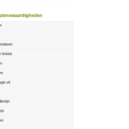
ezienswaardigheden
jn
 kinderen
 tickets
en
en
gje uit
Berlijn
ijn
en