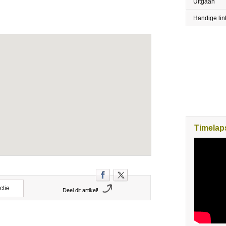
Uitgaan
Handige lin
Timelaps
ctie
Deel dit artikel!