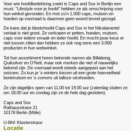
Voor wie hoofdbedekking zoekt is Caps and Sox in Berlijn een
must. "Lifestyle voor je hoofd" hebben ze als omschrijving voor
hun winkel gevonden. En met zo'n 1.000 caps, mutsen en
hoeden op voorraad is daarmee geen woord teveel gezegd.
De kans dat je blootshoofd Caps and Sox in het Nikolaiviertel
verlaat is niet groot. Ze verkopen er petten, hoeden, mutsen,
caps voor iedere smaak en ieder hoofd. En mocht jouw keus er
niet tussen zitten dan hebben ze ook nog eens een 3.000
producten in hun webwinkel.
Tot hun assortiment horen bekende namen als Billabong,
Quiksilver en O'Neil, maar ook merken die niet of nauwelijks
bekend zijn. De voorraad wordt steeds aangepast aan het
seizoen. Zo kun je 's-winters kiezen uit een grote hoeveelheid
bontmutsen en 's-zomers uit talloze strohoeden.
Ze zijn dagelijks open van 11.00 tot 19.00 uur (zaterdag sluiten ze
om 18.00 uur en zondag zijn ze de hele dag gesloten).
Caps and Sox
Rathausstrase 21
10178 Berlin (Mitte)
U-Bhf: Klosterstrase
Locatie