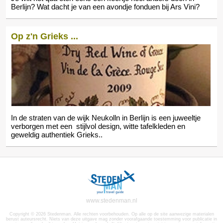
Berlijn? Wat dacht je van een avondje fonduen bij Ars Vini?
Op z'n Grieks ...
In de straten van de wijk Neukolln in Berlijn is een juweeltje
verborgen met een stijlvol design, witte tafelkleden en
geweldig authentiek Grieks..
www.stedenman.nl
Copyright © 2026 Stedenman. Alle rechten voorbehouden. Op alle op de site aanwezige materialen
berust auteursrecht. Niets van deze uitgave mag zonder voorafgaande toestemming voor publicatie in