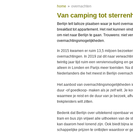
home
»
overnachten
Van camping tot sterrenh
Berlijn telt talloze plaatsen waar je kunt overn
breakfast tot appartement. Het niet kunnen vin
om niet naar Berlijn te gaan. Trouwens: niet ve
overnachtingsmogelijkheden.
In 2015 kwamen er ruim 13,5 miljoen bezoekers
overnachtingen. In 2019 zal dit naar verwachtin
twintig jaar tijd ruim een verviervoudiging en g
alleen in Londen en Parijs meer toeristen. Na d
Nederlanders die het meest in Berlijn overnach
Het aanbod van overnachtingsmogelijkheden in B
duur -of goedkoop- maken als je zelf wilt. Je ko
waarmee je reist en de duur van je bezoek, afhan
trekpleisters wilt zitten.
Bedenk dat Berlijn over uitstekend openbaar ve
tram en bus zijn vrijwel alle uithoeken van de 
kan daarom heel lonend zijn. Ook biedt bijna ie
schappelijke prijzen te ontbijten waardoor er g