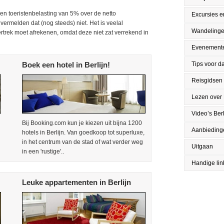
een toeristenbelasting van 5% over de netto
Excursies en
 vermelden dat (nog steeds) niet. Het is veelal
Wandeling
 vertrek moet afrekenen, omdat deze niet zat verrekend in
Evenement
Boek een hotel in Berlijn!
Tips voor da
Reisgidsen
Lezen over 
Video’s Berl
Bij Booking.com kun je kiezen uit bijna 1200
Aanbieding
hotels in Berlijn. Van goedkoop tot superluxe,
in het centrum van de stad of wat verder weg
Uitgaan
in een 'rustige'..
Handige lin
Leuke appartementen in Berlijn