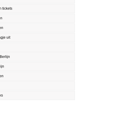
 tickets
en
en
gje uit
Berlijn
ijn
en
ks