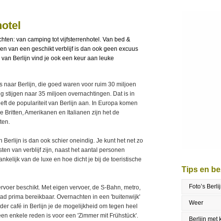
otel
achten: van camping tot vijfsterrenhotel. Van bed &
den van een geschikt verblijf is dan ook geen excuus
r van Berlijn vind je ook een keur aan leuke
 naar Berlijn, die goed waren voor ruim 30 miljoen
g stijgen naar 35 miljoen overnachtingen. Dat is in
eeft de populariteit van Berlijn aan. In Europa komen
e Britten, Amerikanen en Italianen zijn het de
ten.
erlijn is dan ook schier oneindig. Je kunt het net zo
sten van verblijf zijn, naast het aantal personen
kelijk van de luxe en hoe dicht je bij de toeristische
Tips en b
Foto’s Berli
rvoer beschikt. Met eigen vervoer, de S-Bahn, metro,
stad prima bereikbaar. Overnachten in een 'buitenwijk'
Weer
der café in Berlijn je de mogelijkheid om tegen heel
een enkele reden is voor een 'Zimmer mit Frühstück'.
Berlijn met